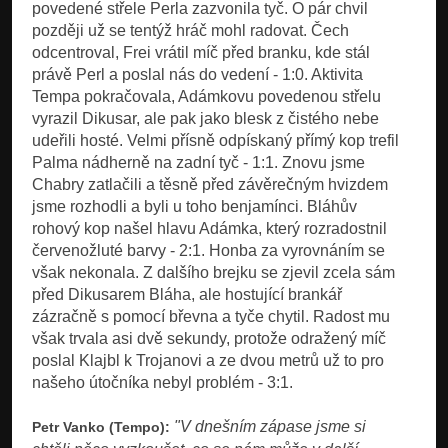
povedené střele Perla zazvonila tyč. O pár chvil
později už se tentýž hráč mohl radovat. Čech
odcentroval, Frei vrátil míč před branku, kde stál
právě Perl a poslal nás do vedení - 1:0. Aktivita
Tempa pokračovala, Adámkovu povedenou střelu
vyrazil Dikusar, ale pak jako blesk z čistého nebe
udeřili hosté. Velmi přísně odpískaný přímý kop trefil
Palma nádherně na zadní tyč - 1:1. Znovu jsme
Chabry zatlačili a těsně před závěrečným hvizdem
jsme rozhodli a byli u toho benjamínci. Bláhův
rohový kop našel hlavu Adámka, který rozradostnil
červenožluté barvy - 2:1. Honba za vyrovnáním se
však nekonala. Z dalšího brejku se zjevil zcela sám
před Dikusarem Bláha, ale hostující brankář
zázračně s pomocí břevna a tyče chytil. Radost mu
však trvala asi dvě sekundy, protože odražený míč
poslal Klajbl k Trojanovi a ze dvou metrů už to pro
našeho útočníka nebyl problém - 3:1.
"V dnešním zápase jsme si
Petr Vanko (Tempo):