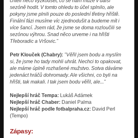
chtěli něco vyzkoušet, co se nám může v další
sezóně hodit. V tomto ohledu to účel splnilo, ale
pokyny jsme plnili pouze do poslední třetiny hřiště.
Finální fázi musíme víc zjednodušit a budeme mít i
více šancí. Jsem rád, že jsme se doma rozloučili se
sezónou výhrou. Snad něco urveme i na hřišti
Třeboradic a Vršovic."
Petr Klouček (Chabry):
"Věřil jsem bodu a myslím
si, že jsme ho tady mohli uhrát. Nechci to opakovat,
ale máme úplně rozhašené mužstvo. Sotva dáváme
jedenáct hráčů dohromady. Ale všichni, co byli na
hřišti, tak makali. I tak jsem bodu věřil, ale..."
Nejlepší hráč Tempa:
Lukáš Adámek
Nejlepší hráč Chaber:
Daniel Palma
Nejlepší hráč podle fotbalpraha.cz:
David Perl
(Tempo)
Zápasy: