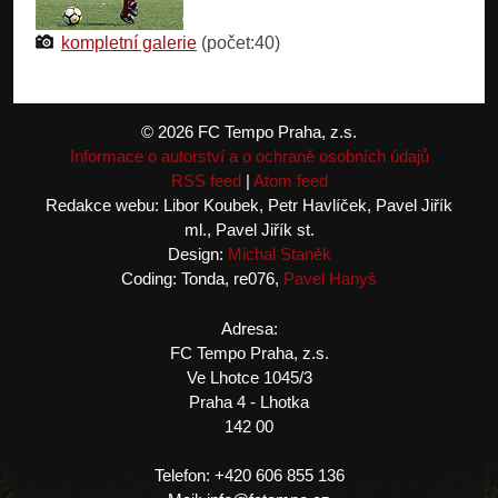
kompletní galerie
(počet:40)
© 2026 FC Tempo Praha, z.s.
Informace o autorství a o ochraně osobních údajů
RSS feed
|
Atom feed
Redakce webu: Libor Koubek, Petr Havlíček, Pavel Jiřík
ml., Pavel Jiřík st.
Design:
Michal Staněk
Coding: Tonda, re076,
Pavel Hanyš
Adresa:
FC Tempo Praha, z.s.
Ve Lhotce 1045/3
Praha 4 - Lhotka
142 00
Telefon: +420 606 855 136