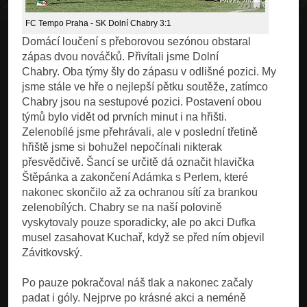
FC Tempo Praha - SK Dolní Chabry 3:1
Domácí loučení s přeborovou sezónou obstaral
zápas dvou nováčků. Přivítali jsme Dolní
Chabry. Oba týmy šly do zápasu v odlišné pozici. My
jsme stále ve hře o nejlepší pětku soutěže, zatímco
Chabry jsou na sestupové pozici. Postavení obou
týmů bylo vidět od prvních minut i na hřišti.
Zelenobílé jsme přehrávali, ale v poslední třetině
hřiště jsme si bohužel nepočínali nikterak
přesvědčivě. Šancí se určitě dá označit hlavička
Štěpánka a zakončení Adámka s Perlem, které
nakonec skončilo až za ochranou sítí za brankou
zelenobílých. Chabry se na naší polovině
vyskytovaly pouze sporadicky, ale po akci Dufka
musel zasahovat Kuchař, když se před ním objevil
Závitkovský.
Po pauze pokračoval náš tlak a nakonec začaly
padat i góly. Nejprve po krásné akci a neméně