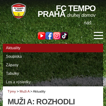
FC TEMPO
PRAHA
druhej domov
náš...
Aktuality
Soupiska
Zápasy
Tabulky
Los a výsledky
Týmy
>
Muži A
>
Aktuality
MUŽI A: ROZHODLI