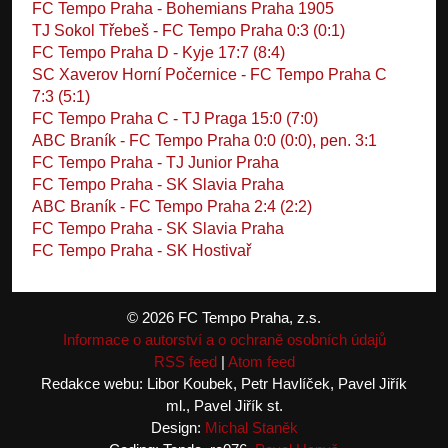
FC Tempo Praha - Bohemians Praha 1905
TJ Sokol Třebeš - FC Tempo Praha 0:3 (0:1)
FC Tempo Praha D - Kyje 17:7 (8:4)
SC Xaverov Horní Počernice - FC Tempo Praha C
7:3 (5:1)
FC Tempo Praha C - TJ Praga 15:0 (7:0)
ABC Braník - FC Tempo Praha 0:0 (0:0), pen. 3:1
FC Tempo Praha - TJ Junior Praha
FC Tempo Praha - SK Slavia Praha
ABC Braník - FC Tempo Praha 2:4 (2:2)
FC Tempo Praha - SK Slavia Praha
FC Tempo Praha - SK Hostivař
© 2026 FC Tempo Praha, z.s.
Informace o autorství a o ochraně osobních údajů
RSS feed
|
Atom feed
Redakce webu: Libor Koubek, Petr Havlíček, Pavel Jiřík
ml., Pavel Jiřík st.
Design:
Michal Staněk