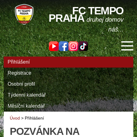
FC TEMPO
PRAHA
druhej domov
náš...
Přihlášení
Registrace
Osobní profil
Týdenní kalendář
Měsíční kalendář
Úvod
>
Přihlášení
POZVÁNKA NA