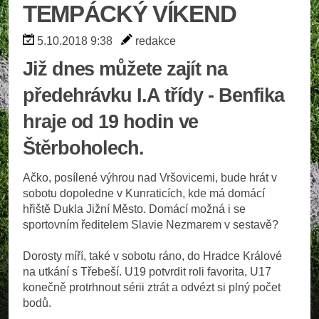
TEMPÁCKÝ VÍKEND
5.10.2018 9:38
redakce
Již dnes můžete zajít na
předehrávku I.A třídy - Benfika
hraje od 19 hodin ve
Štěrboholech.
Ačko, posílené výhrou nad Vršovicemi, bude hrát v
sobotu dopoledne v Kunraticích, kde má domácí
hřiště Dukla Jižní Město. Domácí možná i se
sportovním ředitelem Slavie Nezmarem v sestavě?
Dorosty míří, také v sobotu ráno, do Hradce Králové
na utkání s Třebeší. U19 potvrdit roli favorita, U17
konečně protrhnout sérii ztrát a odvézt si plný počet
bodů.