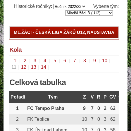
Historické ročníky:
Vyberte tým:
ML.ŽÁCI - ČESKÁ LIGA ŽÁKŮ U12, NADSTAVBA
ML.ŽÁCI - II.TŘÍDA, SKUPINA E
Kola
|
1
|
2
|
3
|
4
|
5
|
6
|
7
|
8
|
9
|
10
|
11
|
12
|
13
|
14
|
Celková tabulka
Pořadí
Tým
Z
V
R
P
GV
GO
B
1
FC Tempo Praha
9
7
0
2
62
23
2
FK Teplice
10
7
0
3
62
31
3
FK Ústí nad Labem
10
7
0
3
58
34