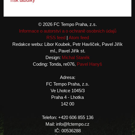
Tisk tabulky
© 2026 FC Tempo Praha, z.s.
Informace o autorství a o ochraně osobních údajů
RSS feed
|
Atom feed
Redakce webu: Libor Koubek, Petr Havlíček, Pavel Jiřík
ml., Pavel Jiřík st.
Design:
Michal Staněk
Coding: Tonda, re076,
Pavel Hanyš
Adresa:
FC Tempo Praha, z.s.
Ve Lhotce 1045/3
Praha 4 - Lhotka
142 00
Telefon: +420 606 855 136
Mail: info@fctempo.cz
IČ: 00536288