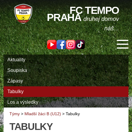
FC TEMPO
PRAHA
druhej domov
náš...
Aktuality
Soupiska
Zápasy
Tabulky
Los a výsledky
Týmy
>
Mladší žáci B (U12)
>
Tabulky
TABULKY