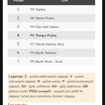
Pořadí
Tým
1
FK Teplice
2
SK Slavia Praha
3
FK Ústí nad Labem
4
FC Tempo Praha
5
FC Slavia Karlovy Vary
6
FK Baník Sokolov
7
FK Baník Most - Souš
Legenda
:
Z
- počet odehraných zápasů,
V
- počet
vyhraných zápasů,
R
- počet remíz,
P
- počet prohraných
zápasů,
GV
- góly vstřelené,
GO
- góly obdržené,
GR
-
gólový rozdíl,
Příští soupeři
- soupeři pro příští tři
zápasy, tučně jsou označeny domácí zápasy.