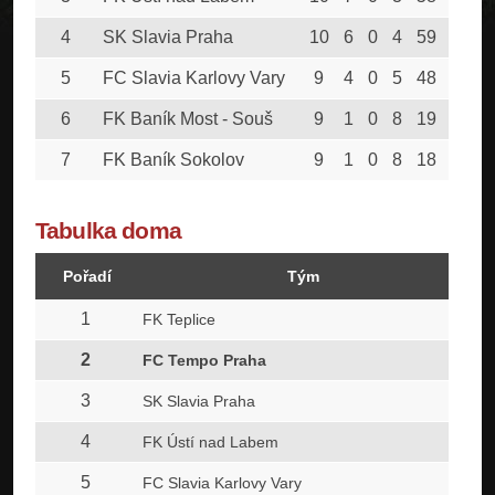
4
SK Slavia Praha
10
6
0
4
59
50
5
FC Slavia Karlovy Vary
9
4
0
5
48
44
6
FK Baník Most - Souš
9
1
0
8
19
72
7
FK Baník Sokolov
9
1
0
8
18
72
Tabulka doma
Pořadí
Tým
1
FK Teplice
2
FC Tempo Praha
3
SK Slavia Praha
4
FK Ústí nad Labem
5
FC Slavia Karlovy Vary