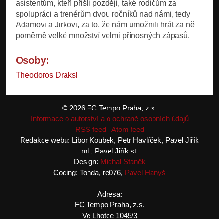
asistentům, kteří přišli později, také rodičům za
spolupráci a trenérům dvou ročníků nad námi, tedy
Adamovi a Jirkovi, za to, že nám umožnili hrát za ně
poměrně velké množství velmi přínosných zápasů.
Osoby:
Theodoros Draksl
© 2026 FC Tempo Praha, z.s.
Informace o autorství a o ochraně osobních údajů
RSS feed
|
Atom feed
Redakce webu: Libor Koubek, Petr Havlíček, Pavel Jiřík
ml., Pavel Jiřík st.
Design:
Michal Staněk
Coding: Tonda, re076,
Pavel Hanyš
Adresa:
FC Tempo Praha, z.s.
Ve Lhotce 1045/3