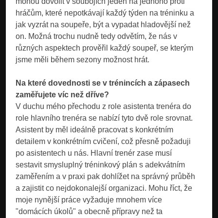
mohou dovolit v soubojích jeden na jednoho proti
hráčům, které nepotkávají každý týden na tréninku a
jak vyzrát na soupeře, být a vypadat hladovější než
on. Možná trochu nudně tedy odvětím, že nás v
různých aspektech prověřil každý soupeř, se kterým
jsme měli během sezony možnost hrát.
Na které dovednosti se v trénincích a zápasech
zaměřujete víc než dříve?
V duchu mého přechodu z role asistenta trenéra do
role hlavního trenéra se nabízí tyto dvě role srovnat.
Asistent by měl ideálně pracovat s konkrétním
detailem v konkrétním cvičení, což přesně požaduji
po asistentech u nás. Hlavní trenér zase musí
sestavit smysluplný tréninkový plán s adekvátním
zaměřením a v praxi pak dohlížet na správný průběh
a zajistit co nejdokonalejší organizaci. Mohu říct, že
moje nynější práce vyžaduje mnohem více
"domácích úkolů" a obecně přípravy než ta