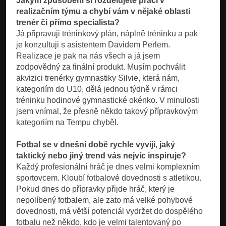
Jakým způsobem si rozdělujete práci v
realizačním týmu a chybí vám v nějaké oblasti
trenér či přímo specialista?
Já připravuji tréninkový plán, náplně tréninku a pak
je konzultuji s asistentem Davidem Perlem.
Realizace je pak na nás všech a já jsem
zodpovědný za finální produkt. Musím pochválit
akvizici trenérky gymnastiky Silvie, která nám,
kategoriím do U10, dělá jednou týdně v rámci
tréninku hodinové gymnastické okénko. V minulosti
jsem vnímal, že přesně někdo takový přípravkovým
kategoriím na Tempu chyběl.
Fotbal se v dnešní době rychle vyvíjí, jaký
taktický nebo jiný trend vás nejvíc inspiruje?
Každý profesionální hráč je dnes velmi komplexním
sportovcem. Kloubí fotbalové dovednosti s atletikou.
Pokud dnes do přípravky přijde hráč, který je
nepolíbený fotbalem, ale zato má velké pohybové
dovednosti, má větší potenciál vydržet do dospělého
fotbalu než někdo, kdo je velmi talentovaný po