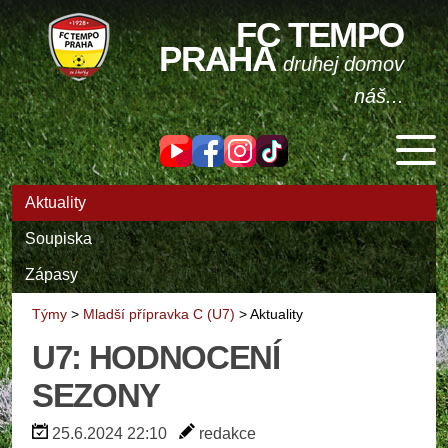
FC TEMPO
PRAHA
druhej domov
náš...
Aktuality
Soupiska
Zápasy
Týmy
>
Mladší přípravka C (U7)
>
Aktuality
U7: HODNOCENÍ
SEZONY
25.6.2024 22:10
redakce