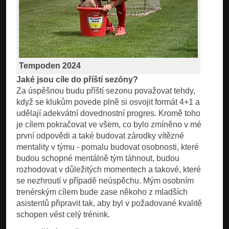
Tempoden 2024
Jaké jsou cíle do příští sezóny?
Za úspěšnou budu příští sezonu považovat tehdy,
když se klukům povede plně si osvojit formát 4+1 a
udělají adekvátní dovednostní progres. Kromě toho
je cílem pokračovat ve všem, co bylo zmíněno v mé
první odpovědi a také budovat zárodky vítězné
mentality v týmu - pomalu budovat osobnosti, které
budou schopné mentálně tým táhnout, budou
rozhodovat v důležitých momentech a takové, které
se nezhroutí v případě neúspěchu. Mým osobním
trenérským cílem bude zase někoho z mladších
asistentů připravit tak, aby byl v požadované kvalitě
schopen vést celý trénink.