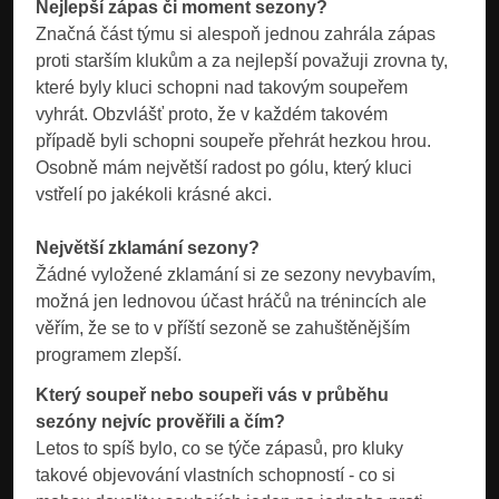
Nejlepší zápas či moment sezony?
Značná část týmu si alespoň jednou zahrála zápas
proti starším klukům a za nejlepší považuji zrovna ty,
které byly kluci schopni nad takovým soupeřem
vyhrát. Obzvlášť proto, že v každém takovém
případě byli schopni soupeře přehrát hezkou hrou.
Osobně mám největší radost po gólu, který kluci
vstřelí po jakékoli krásné akci.
Největší zklamání sezony?
Žádné vyložené zklamání si ze sezony nevybavím,
možná jen lednovou účast hráčů na trénincích ale
věřím, že se to v příští sezoně se zahuštěnějším
programem zlepší.
Který soupeř nebo soupeři vás v průběhu
sezóny nejvíc prověřili a čím?
Letos to spíš bylo, co se týče zápasů, pro kluky
takové objevování vlastních schopností - co si