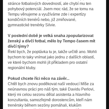
stránce fotbalových dovedností, ale chybí mu ten
pohybový potenciál. Jsem moc rád, že se tomu na
Tempu věnujeme a využíváme zde i expertízy
kondičních trenérů nebo, již zmiňované,
gymnastické trenérky Silvie.
V poslední době je velká snaha zpopularizovat
ženský a dívčí fotbal, mělo by Tempo časem mít
dívčí týmy?
Řekl bych, že poptávka tu je, takže určitě ano. Mohli
bychom to taky vnímat jako jednu z dalších oblastí,
ve které bychom mohli jít příkladem pro ostatní
regionální kluby.
Pokud chcete říci něco na závěr...
Chtěl bych znovu poděkovat naší vedoucí Míše za
neúnavnou práci pro náš tým, také Davidu Perlovi,
který mi celou sezonu dělal asistenta a hlavního
konzultanta, samozřejmě dorostencům, kteří nám
trenérsky během sezóny pomáhali, klukům