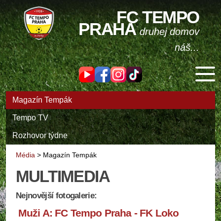
FC TEMPO
PRAHA
druhej domov
náš...
Magazín Tempák
Tempo TV
Rozhovor týdne
Média
>
Magazín Tempák
MULTIMEDIA
Nejnovější fotogalerie:
Muži A: FC Tempo Praha - FK Loko