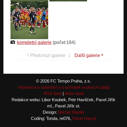
kompletní galerie
(počet:184)
Předchozí galerie
|
Další galerie
© 2026 FC Tempo Praha, z.s.
Informace o autorství a o ochraně osobních údajů
RSS feed
|
Atom feed
Redakce webu: Libor Koubek, Petr Havlíček, Pavel Jiřík
ml., Pavel Jiřík st.
Design:
Michal Staněk
Coding: Tonda, re076,
Pavel Hanyš