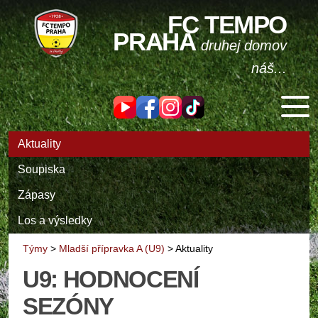
FC TEMPO
PRAHA
druhej domov
náš...
Aktuality
Soupiska
Zápasy
Los a výsledky
Týmy
>
Mladší přípravka A (U9)
>
Aktuality
U9: HODNOCENÍ
SEZÓNY