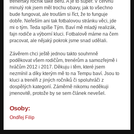
trenérský ročník také beru. A je to super. V červnu
minulý rok jsem měl trochu obavy, jak to všechno
bude fungovat, ale troufám si říct, že to funguje
dobře. Neřeším ani tak fotbalovou stránku věci, jde
mi o tým. Teda spíše Tým. Baví mě mladý realizák,
fajn rodiče a výborní kluci. Fotbalově máme na čem
pracovat, ale nějaký pokrok jsme snad udělali.
Závěrem chci ještě jednou takto souhrnně
poděkovat všem rodičům, trenérům a samozřejmě i
hráčům 2012 i 2017. Děkuju i těm, které jsem
nezmínil a díky kterým mě to na Tempu baví. Jsou to
kluci a trenéři z jiných ročníků či spoluhráči z
dospělých kategorií. Záměrně nikomu neděkuji
jmenovitě, protože by se sem článek nevešel.
Osoby:
Ondřej Filip