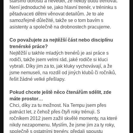
staršího dorostu a nevěděl, že někdy budu trénovat.
Není jednoduché se, jako hlavní trenér, v tréninku s
pětadvaceti dětmi věnovat detailům. Je to ale
samozřejmě důležité, takže se o tom bavím s
asistenty a společně na drobnostech pracujeme.
Co považujete za nejtěžší část nebo disciplínu
trenérské práce?
Nejtěžší u takhle mladých trenérů je asi práce s
rodiči, takže jsem velmi rád, jaké rodiče si kluci
vybrali. Díky jim za to, jak kluky vychovávají, a že
jsme nemuseli, na rozdíl od jiných klubů či ročníků,
řešit žádné velké přešlapy.
Pokud chcete ještě něco čtenářům sdělit, zde
máte prostor…
Chci, díky za tu možnost. Na Tempu jsem přes
patnáct let, z čehož přes čtyři roky trénuji. S
ročníkem 2012 jsem zažil skvělé momenty, na které
nikdy nezapomenu. Myslím, že jsme jim za ty roky,
společně s ostatními trenéry, předali spoustu