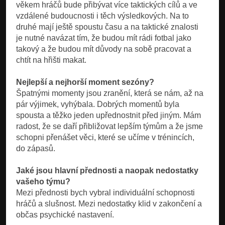
věkem hráčů bude přibývat více taktických cílů a ve
vzdálené budoucnosti i těch výsledkových. Na to
druhé mají ještě spoustu času a na taktické znalosti
je nutné navázat tím, že budou mít rádi fotbal jako
takový a že budou mít důvody na sobě pracovat a
chtít na hřišti makat.
Nejlepší a nejhorší moment sezóny?
Špatnými momenty jsou zranění, která se nám, až na
pár výjimek, vyhýbala. Dobrých momentů byla
spousta a těžko jeden upřednostnit před jiným. Mám
radost, že se daří přibližovat lepším týmům a že jsme
schopni přenášet věci, které se učíme v trénincích,
do zápasů.
Jaké jsou hlavní přednosti a naopak nedostatky
vašeho týmu?
Mezi přednosti bych vybral individuální schopnosti
hráčů a slušnost. Mezi nedostatky klid v zakončení a
občas psychické nastavení.