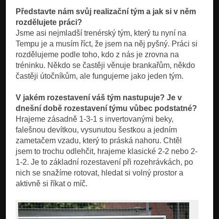
Představte nám svůj realizační tým a jak si v něm
rozdělujete práci?
Jsme asi nejmladší trenérský tým, který tu nyní na
Tempu je a musím říct, že jsem na něj pyšný. Práci si
rozdělujeme podle toho, kdo z nás je zrovna na
tréninku. Někdo se častěji věnuje brankařům, někdo
častěji útočníkům, ale fungujeme jako jeden tým.
V jakém rozestavení váš tým nastupuje? Je v
dnešní době rozestavení týmu vůbec podstatné?
Hrajeme zásadně 1-3-1 s invertovanými beky,
falešnou devítkou, vysunutou šestkou a jedním
zametačem vzadu, který to práská nahoru. Chtěl
jsem to trochu odlehčit, hrajeme klasické 2-2 nebo 2-
1-2. Je to základní rozestavení při rozehrávkách, po
nich se snažíme rotovat, hledat si volný prostor a
aktivně si říkat o míč.