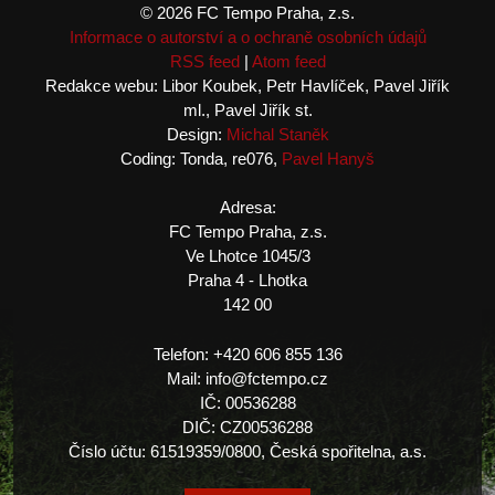
© 2026 FC Tempo Praha, z.s.
Informace o autorství a o ochraně osobních údajů
RSS feed
|
Atom feed
Redakce webu: Libor Koubek, Petr Havlíček, Pavel Jiřík
ml., Pavel Jiřík st.
Design:
Michal Staněk
Coding: Tonda, re076,
Pavel Hanyš
Adresa:
FC Tempo Praha, z.s.
Ve Lhotce 1045/3
Praha 4 - Lhotka
142 00
Telefon: +420 606 855 136
Mail: info@fctempo.cz
IČ: 00536288
DIČ: CZ00536288
Číslo účtu: 61519359/0800, Česká spořitelna, a.s.