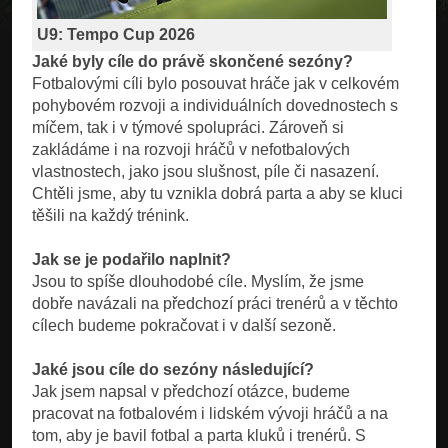
U9: Tempo Cup 2026
Jaké byly cíle do právě skončené sezóny?
Fotbalovými cíli bylo posouvat hráče jak v celkovém
pohybovém rozvoji a individuálních dovednostech s
míčem, tak i v týmové spolupráci. Zároveň si
zakládáme i na rozvoji hráčů v nefotbalových
vlastnostech, jako jsou slušnost, píle či nasazení.
Chtěli jsme, aby tu vznikla dobrá parta a aby se kluci
těšili na každý trénink.
Jak se je podařilo naplnit?
Jsou to spíše dlouhodobé cíle. Myslím, že jsme
dobře navázali na předchozí práci trenérů a v těchto
cílech budeme pokračovat i v další sezoně.
Jaké jsou cíle do sezóny následující?
Jak jsem napsal v předchozí otázce, budeme
pracovat na fotbalovém i lidském vývoji hráčů a na
tom, aby je bavil fotbal a parta kluků i trenérů. S