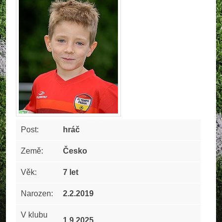
Post:
hráč
Země:
Česko
Věk:
7 let
Narozen:
2.2.2019
V klubu
1.9.2025