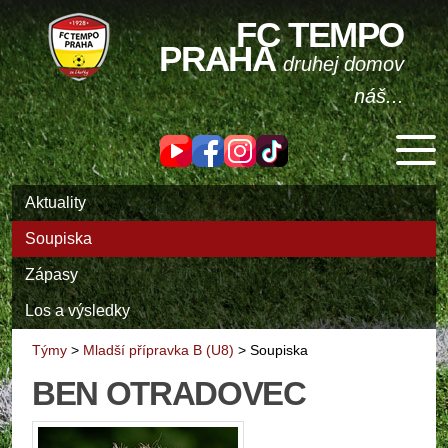
FC TEMPO
PRAHA
druhej domov
náš...
Aktuality
Soupiska
Zápasy
Los a výsledky
Týmy
>
Mladší přípravka B (U8)
>
Soupiska
BEN OTRADOVEC