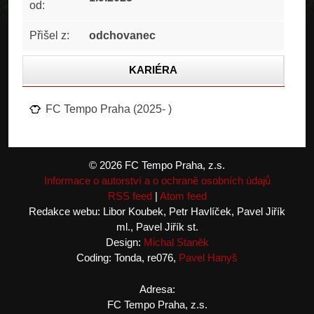
od:
Přišel z:
odchovanec
KARIÉRA
STATISTIKA
FC Tempo Praha (2025- )
FOTOGALERIE
© 2026 FC Tempo Praha, z.s.
Informace o autorství a o ochraně osobních údajů
RSS feed
|
Atom feed
Redakce webu: Libor Koubek, Petr Havlíček, Pavel Jiřík
ml., Pavel Jiřík st.
Design:
Michal Staněk
Coding: Tonda, re076,
Pavel Hanyš
Adresa:
FC Tempo Praha, z.s.