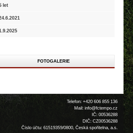
5 let
24.6.2021
1.9.2025
FOTOGALERIE
Telefon: +420 606 855 136
Mail: info@fctempo.cz
IČ: 00536288
DIČ: CZ00536288
Číslo účtu: 61519359/0800, Česká spořitelna, a.s.