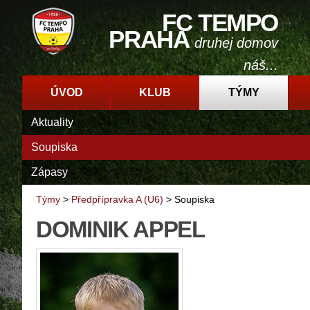
FC TEMPO
PRAHA
druhej domov
náš...
ÚVOD
KLUB
TÝMY
Aktuality
Soupiska
Zápasy
Týmy
>
Předpřípravka A (U6)
>
Soupiska
DOMINIK APPEL