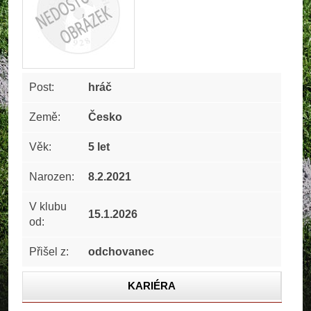
Post:
hráč
Země:
Česko
Věk:
5 let
Narozen:
8.2.2021
V klubu
15.1.2026
od:
Přišel z:
odchovanec
KARIÉRA