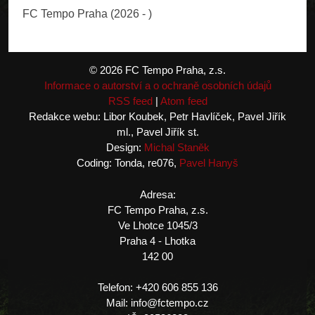
STATISTIKA
FC Tempo Praha (2026 - )
© 2026 FC Tempo Praha, z.s.
Informace o autorství a o ochraně osobních údajů
RSS feed
|
Atom feed
Redakce webu: Libor Koubek, Petr Havlíček, Pavel Jiřík
ml., Pavel Jiřík st.
Design:
Michal Staněk
Coding: Tonda, re076,
Pavel Hanyš
Adresa:
FC Tempo Praha, z.s.
Ve Lhotce 1045/3
Praha 4 - Lhotka
142 00
Telefon: +420 606 855 136
Mail: info@fctempo.cz