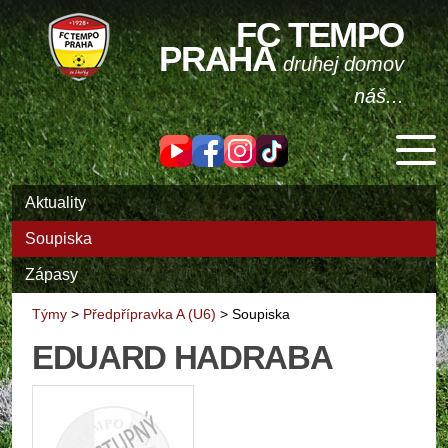
FC TEMPO
PRAHA
druhej domov
náš...
Aktuality
Soupiska
Zápasy
Týmy
>
Předpřípravka A (U6)
>
Soupiska
EDUARD HADRABA