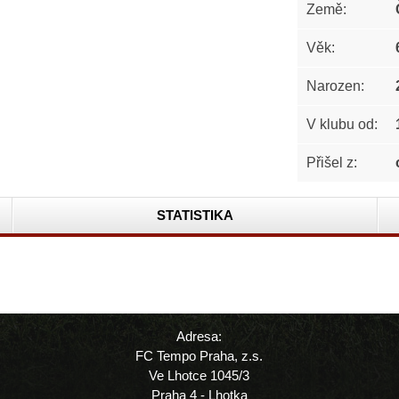
Země:
Věk:
Narozen:
V klubu od:
Přišel z:
STATISTIKA
Adresa:
FC Tempo Praha, z.s.
Ve Lhotce 1045/3
Praha 4 - Lhotka