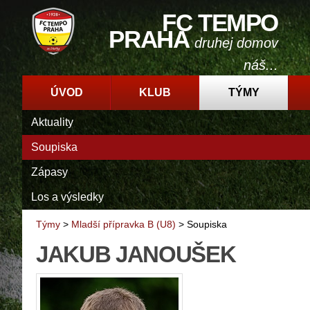
FC TEMPO
PRAHA
druhej domov
náš...
ÚVOD
KLUB
TÝMY
Aktuality
Soupiska
Zápasy
Los a výsledky
Týmy
>
Mladší přípravka B (U8)
>
Soupiska
JAKUB JANOUŠEK