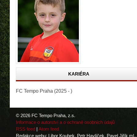
KARIÉRA
FC Tempo Praha (2025 - )
© 2026 FC Tempo Praha, z.s.
Informace o autorství a o ochraně osobních údajů
RSS feed
|
Atom feed
Redakce webu: Libor Koubek, Petr Havlíček, Pavel Jiřík ml.,