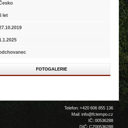
Česko
6 let
27.10.2019
1.1.2025
odchovanec
FOTOGALERIE
Telefon: +420 606 855 136
Mail: info@fctempo.cz
IČ: 00536288
DIČ: CZ00536288