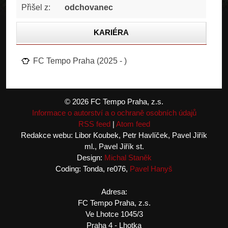
Přišel z:
odchovanec
KARIÉRA
STATISTIKA
FC Tempo Praha (2025 - )
FOTOGALERIE
© 2026 FC Tempo Praha, z.s.
Informace o autorství a o ochraně osobních údajů
RSS feed
|
Atom feed
Redakce webu: Libor Koubek, Petr Havlíček, Pavel Jiřík
ml., Pavel Jiřík st.
Design:
Michal Staněk
Coding: Tonda, re076,
Pavel Hanyš
Adresa:
FC Tempo Praha, z.s.
Ve Lhotce 1045/3
Praha 4 - Lhotka