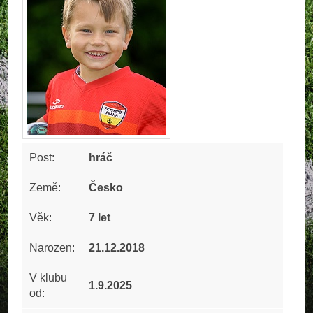
Post:
hráč
Země:
Česko
Věk:
7 let
Narozen:
21.12.2018
V klubu
1.9.2025
od: