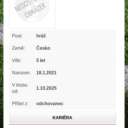
Post:
hráč
Země:
Česko
Věk:
5 let
Narozen:
18.1.2021
V klubu
1.10.2025
od:
Přišel z:
odchovanec
KARIÉRA