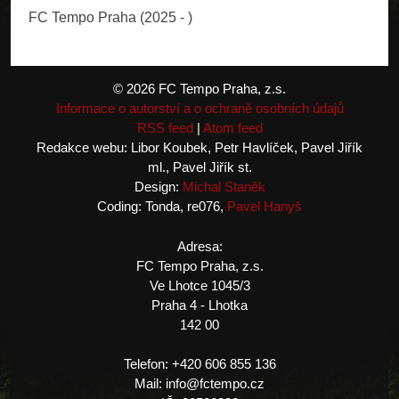
STATISTIKA
FC Tempo Praha (2025 - )
© 2026 FC Tempo Praha, z.s.
Informace o autorství a o ochraně osobních údajů
RSS feed
|
Atom feed
Redakce webu: Libor Koubek, Petr Havlíček, Pavel Jiřík
ml., Pavel Jiřík st.
Design:
Michal Staněk
Coding: Tonda, re076,
Pavel Hanyš
Adresa:
FC Tempo Praha, z.s.
Ve Lhotce 1045/3
Praha 4 - Lhotka
142 00
Telefon: +420 606 855 136
Mail: info@fctempo.cz