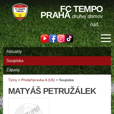
FC TEMPO
PRAHA
druhej domov
náš...
Aktuality
Soupiska
Zápasy
Týmy
>
Předpřípravka A (U6)
>
Soupiska
MATYÁŠ PETRUŽÁLEK