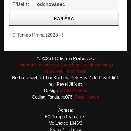
Přišel z:
odchovanec
KARIÉRA
STATISTIKA
FC Tempo Praha (2023 - )
FOTOGALERIE
© 2026 FC Tempo Praha, z.s.
Informace o autorství a o ochraně osobních údajů
RSS feed
|
Atom feed
Redakce webu: Libor Koubek, Petr Havlíček, Pavel Jiřík
ml., Pavel Jiřík st.
Design:
Michal Staněk
Coding: Tonda, re076,
Pavel Hanyš
Adresa:
FC Tempo Praha, z.s.
Ve Lhotce 1045/3
Praha 4 - Lhotka