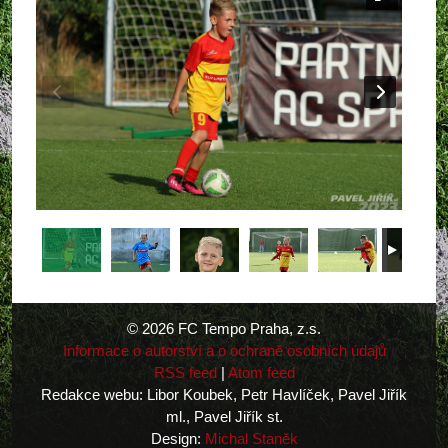
© 2026 FC Tempo Praha, z.s.
Informace o autorství a o ochraně osobních údajů
RSS feed
|
Atom feed
Redakce webu: Libor Koubek, Petr Havlíček, Pavel Jiřík
ml., Pavel Jiřík st.
Design:
Michal Staněk