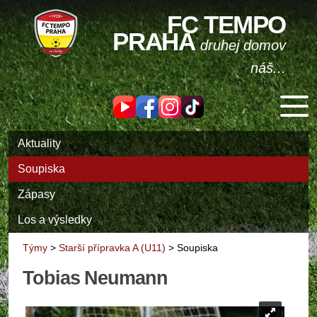
FC TEMPO
PRAHA
druhej domov
náš...
Aktuality
Soupiska
Zápasy
Los a výsledky
Týmy
>
Starší přípravka A (U11)
>
Soupiska
Tobias Neumann