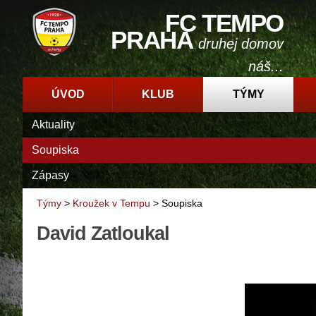
FC TEMPO
PRAHA
druhej domov
náš...
ÚVOD
KLUB
TÝMY
Aktuality
Soupiska
Zápasy
Týmy
>
Kroužek v Tempu
>
Soupiska
David Zatloukal