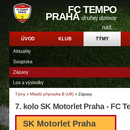
FC TEMPO
PRAHA
druhej domov
náš...
ÚVOD
KLUB
TÝMY
Aktuality
Soupiska
Zápasy
Los a výsledky
Týmy
>
Mladší přípravka B (U8)
>
Zápasy
7. kolo SK Motorlet Praha - FC 
SK Motorlet Praha