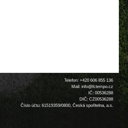
Telefon: +420 606 855 136
Mail: info@fctempo.cz
IČ: 00536288
DIČ: CZ00536288
Číslo účtu: 61519359/0800, Česká spořitelna, a.s.