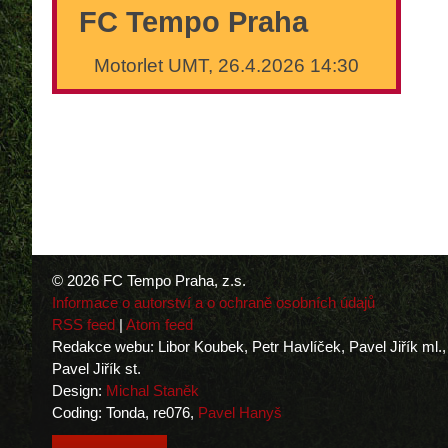
FC Tempo Praha
Motorlet UMT, 26.4.2026 14:30
© 2026 FC Tempo Praha, z.s.
Informace o autorství a o ochraně osobních údajů
RSS feed
|
Atom feed
Redakce webu: Libor Koubek, Petr Havlíček, Pavel Jiřík ml.,
Pavel Jiřík st.
Design:
Michal Staněk
Coding: Tonda, re076,
Pavel Hanyš