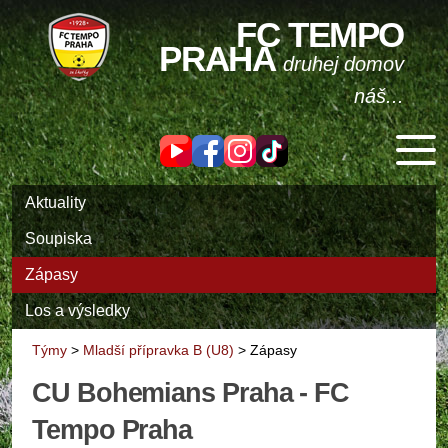
FC TEMPO
PRAHA
druhej domov
náš...
Aktuality
Soupiska
Zápasy
Los a výsledky
Týmy
>
Mladší přípravka B (U8)
>
Zápasy
CU Bohemians Praha - FC
Tempo Praha