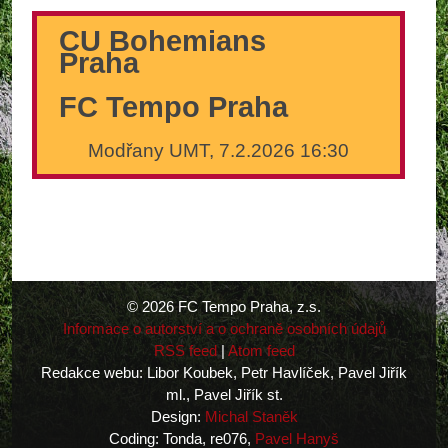
CU Bohemians
Praha
FC Tempo Praha
Modřany UMT, 7.2.2026 16:30
© 2026 FC Tempo Praha, z.s.
Informace o autorství a o ochraně osobních údajů
RSS feed
|
Atom feed
Redakce webu: Libor Koubek, Petr Havlíček, Pavel Jiřík
ml., Pavel Jiřík st.
Design:
Michal Staněk
Coding: Tonda, re076,
Pavel Hanyš