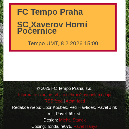
FC Tempo Praha
SC Xaverov Horní
Počernice
Tempo UMT, 8.2.2026 15:00
© 2026 FC Tempo Praha, z.s.
Informace o autorství a o ochraně osobních údajů
RSS feed
|
Atom feed
Redakce webu: Libor Koubek, Petr Havlíček, Pavel Jiřík
ml., Pavel Jiřík st.
Design:
Michal Staněk
Coding: Tonda, re076,
Pavel Hanyš