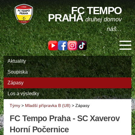
FC TEMPO
PRAHA
druhej domov
náš...
Aktuality
Soupiska
Zápasy
Los a výsledky
Týmy
>
Mladší přípravka B (U8)
>
Zápasy
FC Tempo Praha - SC Xaverov
Horní Počernice