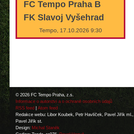
FC Tempo Praha B
FK Slavoj Vyšehrad
Tempo, 17.10.2026 9:30
© 2026 FC Tempo Praha, z.s.
Informace o autorství a o ochraně osobních údajů
RSS feed
|
Atom feed
Redakce webu: Libor Koubek, Petr Havlíček, Pavel Jiřík ml.,
Pavel Jiřík st.
Design:
Michal Staněk