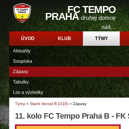
FC TEMPO
PRAHA
druhej domov
náš...
ÚVOD
KLUB
TÝMY
Aktuality
Soupiska
Zápasy
Tabulky
Los a výsledky
Týmy
>
Starší dorost B (U18)
>
Zápasy
11. kolo FC Tempo Praha B - FK 