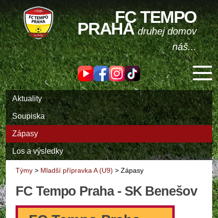
FC TEMPO
PRAHA
druhej domov
náš...
Aktuality
Soupiska
Zápasy
Los a výsledky
Týmy
>
Mladší přípravka A (U9)
>
Zápasy
FC Tempo Praha - SK Benešov