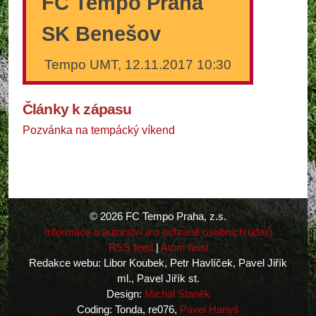
FC Tempo Praha
SK Benešov
Tempo UMT, 12.11.2017 10:30
Články k zápasu
Pozvánka na tempácký víkend
© 2026 FC Tempo Praha, z.s.
Informace o autorství a o ochraně osobních údajů
RSS feed
|
Atom feed
Redakce webu: Libor Koubek, Petr Havlíček, Pavel Jiřík
ml., Pavel Jiřík st.
Design:
Michal Staněk
Coding: Tonda, re076,
Pavel Hanyš