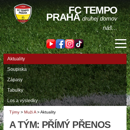
FC TEMPO
PRAHA
druhej domov
náš...
Aktuality
Soupiska
Zápasy
Tabulky
Los a výsledky
Týmy
>
Muži A
>
Aktuality
A TÝM: PŘÍMÝ PŘENOS