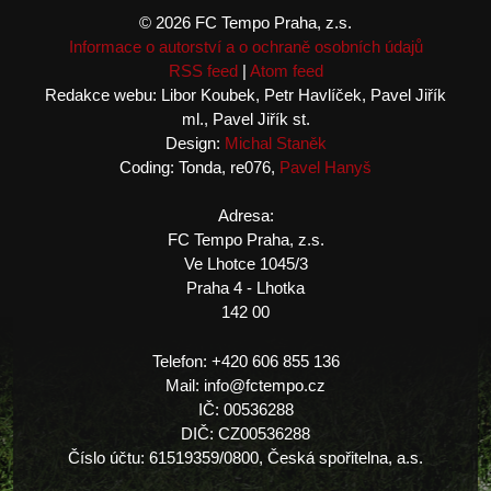
© 2026 FC Tempo Praha, z.s.
Informace o autorství a o ochraně osobních údajů
RSS feed
|
Atom feed
Redakce webu: Libor Koubek, Petr Havlíček, Pavel Jiřík
ml., Pavel Jiřík st.
Design:
Michal Staněk
Coding: Tonda, re076,
Pavel Hanyš
Adresa:
FC Tempo Praha, z.s.
Ve Lhotce 1045/3
Praha 4 - Lhotka
142 00
Telefon: +420 606 855 136
Mail: info@fctempo.cz
IČ: 00536288
DIČ: CZ00536288
Číslo účtu: 61519359/0800, Česká spořitelna, a.s.