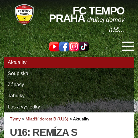
FC TEMPO
PRAHA
druhej domov
náš...
Aktuality
Soupiska
Zápasy
Tabulky
Los a výsledky
Týmy
>
Mladší dorost B (U16)
>
Aktuality
U16: REMÍZA S