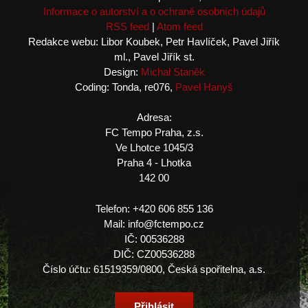
Informace o autorství a o ochraně osobních údajů
RSS feed
|
Atom feed
Redakce webu: Libor Koubek, Petr Havlíček, Pavel Jiřík
ml., Pavel Jiřík st.
Design:
Michal Staněk
Coding: Tonda, re076,
Pavel Hanyš
Adresa:
FC Tempo Praha, z.s.
Ve Lhotce 1045/3
Praha 4 - Lhotka
142 00
Telefon: +420 606 855 136
Mail: info@fctempo.cz
IČ: 00536288
DIČ: CZ00536288
Číslo účtu: 61519359/0800, Česká spořitelna, a.s.
Přihlásit