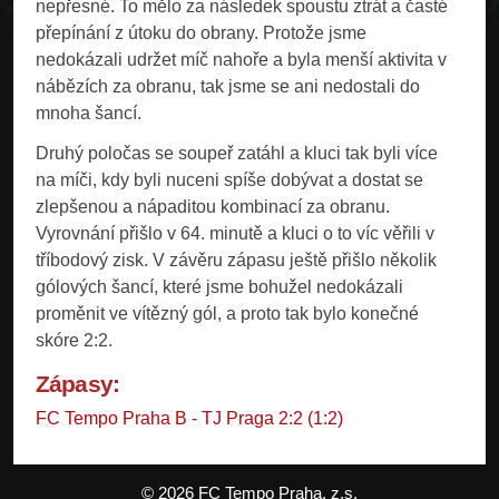
nepřesné. To mělo za následek spoustu ztrát a časté
přepínání z útoku do obrany. Protože jsme
nedokázali udržet míč nahoře a byla menší aktivita v
nábězích za obranu, tak jsme se ani nedostali do
mnoha šancí.
Druhý poločas se soupeř zatáhl a kluci tak byli více
na míči, kdy byli nuceni spíše dobývat a dostat se
zlepšenou a nápaditou kombinací za obranu.
Vyrovnání přišlo v 64. minutě a kluci o to víc věřili v
tříbodový zisk. V závěru zápasu ještě přišlo několik
gólových šancí, které jsme bohužel nedokázali
proměnit ve vítězný gól, a proto tak bylo konečné
skóre 2:2.
Zápasy:
FC Tempo Praha B - TJ Praga 2:2 (1:2)
© 2026 FC Tempo Praha, z.s.