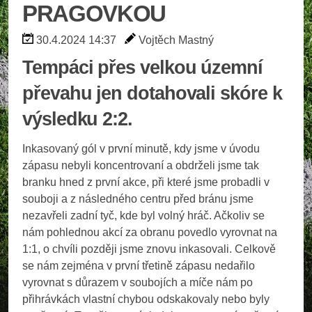
PRAGOVKOU
30.4.2024 14:37
Vojtěch Mastný
Tempáci přes velkou územní
převahu jen dotahovali skóre k
výsledku 2:2.
Inkasovaný gól v první minutě, kdy jsme v úvodu
zápasu nebyli koncentrovaní a obdrželi jsme tak
branku hned z první akce, při které jsme probadli v
souboji a z následného centru před bránu jsme
nezavřeli zadní tyč, kde byl volný hráč. Ačkoliv se
nám pohlednou akcí za obranu povedlo vyrovnat na
1:1, o chvíli později jsme znovu inkasovali. Celkově
se nám zejména v první třetině zápasu nedařilo
vyrovnat s důrazem v soubojích a míče nám po
přihrávkách vlastní chybou odskakovaly nebo byly