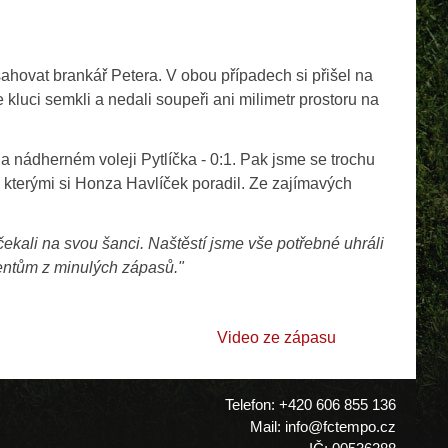
hovat brankář Petera. V obou případech si přišel na
luci semkli a nedali soupeři ani milimetr prostoru na
 nádherném voleji Pytlíčka - 0:1. Pak jsme se trochu
e kterými si Honza Havlíček poradil. Ze zajímavých
čekali na svou šanci. Naštěstí jsme vše potřebné uhráli
gmentům z minulých zápasů."
Video ze zápasu
Telefon: +420 606 855 136
Mail: info@fctempo.cz