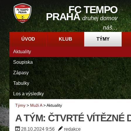
FC TEMPO
PRAHA
druhej domov
náš...
ÚVOD
KLUB
TÝMY
Aktuality
Soupiska
Zápasy
Tabulky
Los a výsledky
Týmy
>
Muži A
>
Aktuality
A TÝM: ČTVRTÉ VÍTĚZNÉ
28.10.2024 9:56
redakce