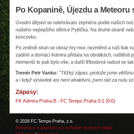
Po Kopanině, Újezdu a Meteoru sk
Úvodní dějství se odehrávalo zejména podle našich not.
našeho nejlepšího střelce Pytlíčka. Na druhé straně neb
koncovku.
Po změně stran se obraz hry moc nezměnil a náš tlak na
zatáhli a domácí Admira přidala na obrátkách, naštěstí 
momentů to pak bylo vše, a další tříbodová radost se ta
Trenér Petr Vanko:
"Těžký zápas, protože jsme většinu 
a i když výsledek asi není atraktivní, jsem rád za nulu
Zápasy:
FK Admira Praha B - FC Tempo Praha 0:1 (0:0)
© 2026 FC Tempo Praha, z.s.
Informace o autorství a o ochraně osobních údajů