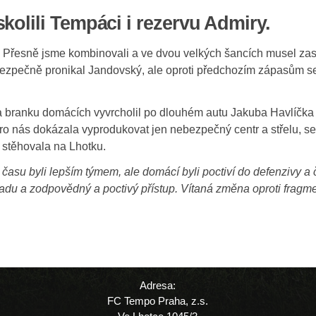
olili Tempáci i rezervu Admiry.
 Přesně jsme kombinovali a ve dvou velkých šancích musel zasa
ezpečně pronikal Jandovský, ale oproti předchozím zápasům se k
 branku domácích vyvrcholil po dlouhém autu Jakuba Havlíčka a
pro nás dokázala vyprodukovat jen nebezpečný centr a střelu, s
k stěhovala na Lhotku.
času byli lepším týmem, ale domácí byli poctiví do defenzivy a 
 vzadu a zodpovědný a poctivý přístup. Vítaná změna oproti fra
Adresa:
FC Tempo Praha, z.s.