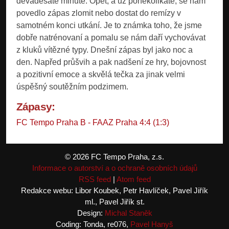
devadesáté minutě. Opět, a už poněkolikáté, se nám
povedlo zápas zlomit nebo dostat do remízy v
samotném konci utkání. Je to známka toho, že jsme
dobře natrénovaní a pomalu se nám daří vychovávat
z kluků vítězné typy. Dnešní zápas byl jako noc a
den. Napřed průšvih a pak nadšení ze hry, bojovnost
a pozitivní emoce a skvělá tečka za jinak velmi
úspěšný soutěžním podzimem.
Zápasy:
FC Tempo Praha B - FAAZ Praha 4:4 (1:3)
© 2026 FC Tempo Praha, z.s.
Informace o autorství a o ochraně osobních údajů
RSS feed
|
Atom feed
Redakce webu: Libor Koubek, Petr Havlíček, Pavel Jiřík
ml., Pavel Jiřík st.
Design:
Michal Staněk
Coding: Tonda, re076,
Pavel Hanyš