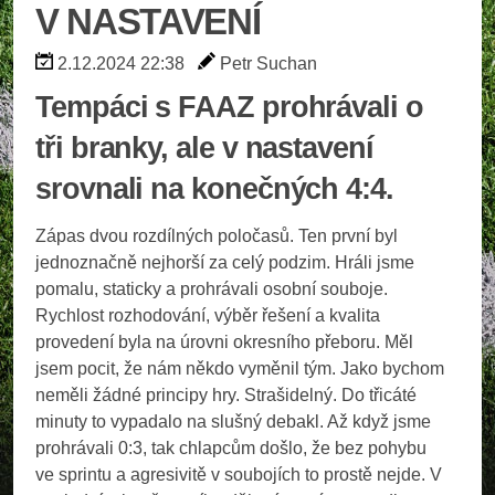
V NASTAVENÍ
2.12.2024 22:38
Petr Suchan
Tempáci s FAAZ prohrávali o
tři branky, ale v nastavení
srovnali na konečných 4:4.
Zápas dvou rozdílných poločasů. Ten první byl
jednoznačně nejhorší za celý podzim. Hráli jsme
pomalu, staticky a prohrávali osobní souboje.
Rychlost rozhodování, výběr řešení a kvalita
provedení byla na úrovni okresního přeboru. Měl
jsem pocit, že nám někdo vyměnil tým. Jako bychom
neměli žádné principy hry. Strašidelný. Do třicáté
minuty to vypadalo na slušný debakl. Až když jsme
prohrávali 0:3, tak chlapcům došlo, že bez pohybu
ve sprintu a agresivitě v soubojích to prostě nejde. V