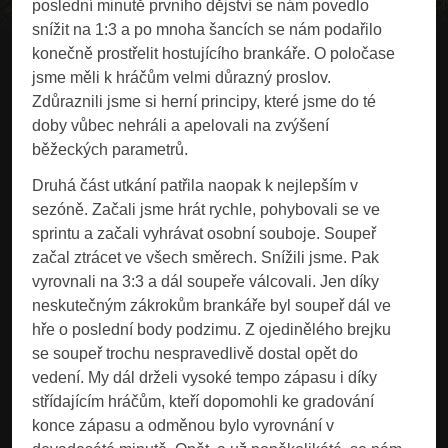
poslední minutě prvního dějství se nám povedlo
snížit na 1:3 a po mnoha šancích se nám podařilo
konečně prostřelit hostujícího brankáře. O poločase
jsme měli k hráčům velmi důrazný proslov.
Zdůraznili jsme si herní principy, které jsme do té
doby vůbec nehráli a apelovali na zvýšení
běžeckých parametrů.
Druhá část utkání patřila naopak k nejlepším v
sezóně. Začali jsme hrát rychle, pohybovali se ve
sprintu a začali vyhrávat osobní souboje. Soupeř
začal ztrácet ve všech směrech. Snížili jsme. Pak
vyrovnali na 3:3 a dál soupeře válcovali. Jen díky
neskutečným zákrokům brankáře byl soupeř dál ve
hře o poslední body podzimu. Z ojedinělého brejku
se soupeř trochu nespravedlivě dostal opět do
vedení. My dál drželi vysoké tempo zápasu i díky
střídajícím hráčům, kteří dopomohli ke gradování
konce zápasu a odměnou bylo vyrovnání v