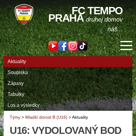
FC TEMPO
PRAHA
druhej domov
náš...
Aktuality
Soupiska
Zápasy
Tabulky
Los a výsledky
Týmy
>
Mladší dorost B (U16)
>
Aktuality
U16: VYDOLOVANÝ BOD