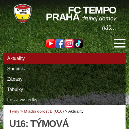
FC TEMPO
PRAHA
druhej domov
náš...
Aktuality
Soupiska
Zápasy
Tabulky
Los a výsledky
Týmy
>
Mladší dorost B (U16)
>
Aktuality
U16: TÝMOVÁ