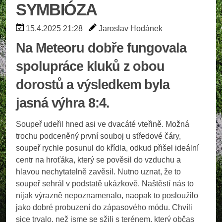
SYMBIÓZA
15.4.2025 21:28
Jaroslav Hodánek
Na Meteoru dobře fungovala
spolupráce kluků z obou
dorostů a výsledkem byla
jasná výhra 8:4.
Soupeř udeřil hned asi ve dvacáté vteřině. Možná
trochu podceněný první souboj u středové čáry,
soupeř rychle posunul do křídla, odkud přišel ideální
centr na hroťáka, který se pověsil do vzduchu a
hlavou nechytatelně zavěsil. Nutno uznat, že to
soupeř sehrál v podstatě ukázkově. Naštěstí nás to
nijak výrazně nepoznamenalo, naopak to posloužilo
jako dobré probuzení do zápasového módu. Chvíli
sice trvalo, než jsme se sžili s terénem, který občas