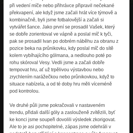
při vedení míče nebo přihrávce připravil nečekané
překvapení, ale když jsme začali hrát více týmově a
kombinačně, byli jsme fotbalovější a začali si
vytvářet šance. Jako první se prosadil Vašek, který
se dobře zorientoval ve vápně a poslal míč k tyči,
pak se prosadil Ivan po dobrém náběhu za obranu z
pozice beka na průnikovku, kdy poslal míč do sítě
kolem vybíhajícího gólmana, a nedlouho poté po
rohu skóroval Vesy. Vedli jsme a začali dobře
tempovat hru, ať už trpělivou výstavbou nebo
zrychlením narážečkou nebo průnikovkou, když to
situace nabízela, a od té doby hru měli víceméně
pod kontrolou.
Ve druhé půli jsme pokračovali v nastaveném
trendu, přidali další góly a zaslouženě zvítězili, byť
ke konci jsme soupeři dovolili výsledek zkorigovat.
Ale to je asi pochopitelné, zápas jsme odehráli v