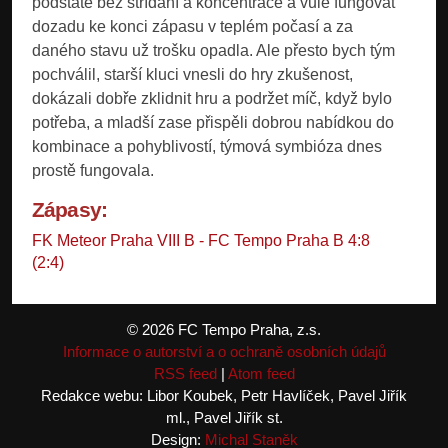
podstatě bez střídání a koncentrace a vůle fungovat
dozadu ke konci zápasu v teplém počasí a za
daného stavu už trošku opadla. Ale přesto bych tým
pochválil, starší kluci vnesli do hry zkušenost,
dokázali dobře zklidnit hru a podržet míč, když bylo
potřeba, a mladší zase přispěli dobrou nabídkou do
kombinace a pohyblivostí, týmová symbióza dnes
prostě fungovala.
Zápasy:
FK Meteor Praha VIII B - FC Tempo Praha B 4:8
(2:4)
© 2026 FC Tempo Praha, z.s.
Informace o autorství a o ochraně osobních údajů
RSS feed
|
Atom feed
Redakce webu: Libor Koubek, Petr Havlíček, Pavel Jiřík
ml., Pavel Jiřík st.
Design:
Michal Staněk