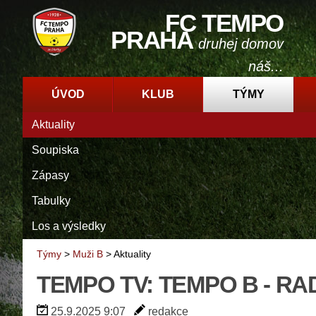
FC TEMPO
PRAHA
druhej domov
náš...
ÚVOD
KLUB
TÝMY
Aktuality
Soupiska
Zápasy
Tabulky
Los a výsledky
Týmy
>
Muži B
>
Aktuality
TEMPO TV: TEMPO B - RA
25.9.2025 9:07
redakce