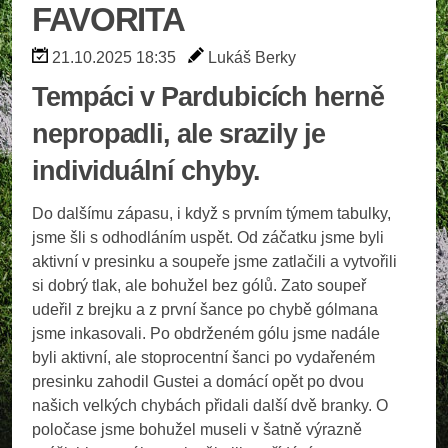
FAVORITA
21.10.2025 18:35
Lukáš Berky
Tempáci v Pardubicích herně
nepropadli, ale srazily je
individuální chyby.
Do dalšímu zápasu, i když s prvním týmem tabulky,
jsme šli s odhodláním uspět. Od záčatku jsme byli
aktivní v presinku a soupeře jsme zatlačili a vytvořili
si dobrý tlak, ale bohužel bez gólů. Zato soupeř
udeřil z brejku a z první šance po chybě gólmana
jsme inkasovali. Po obdrženém gólu jsme nadále
byli aktivní, ale stoprocentní šanci po vydařeném
presinku zahodil Gustei a domácí opět po dvou
našich velkých chybách přidali další dvě branky. O
poločase jsme bohužel museli v šatně výrazně