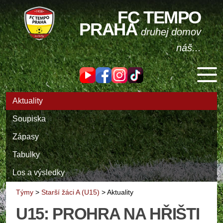
FC TEMPO
PRAHA
druhej domov
náš...
Aktuality
Soupiska
Zápasy
Tabulky
Los a výsledky
Týmy
>
Starší žáci A (U15)
>
Aktuality
U15: PROHRA NA HŘIŠTI