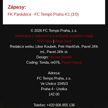
Zápasy:
FK Pardubice - FC Tempo Praha 4:1 (3:0)
© 2026 FC Tempo Praha, z.s.
Informace o autorství a o ochraně osobních údajů
RSS feed
|
Atom feed
Redakce webu: Libor Koubek, Petr Havlíček, Pavel Jiřík
ml., Pavel Jiřík st.
Design:
Michal Staněk
Coding: Tonda, re076,
Pavel Hanyš
Adresa:
FC Tempo Praha, z.s.
Ve Lhotce 1045/3
Praha 4 - Lhotka
142 00
Telefon: +420 606 855 136