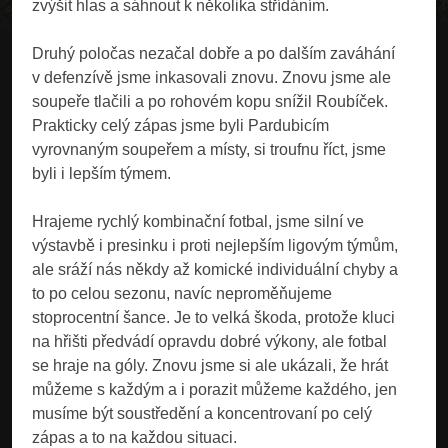
zvýšit hlas a sáhnout k několika střídáním.
Druhý poločas nezačal dobře a po dalším zaváhání
v defenzívě jsme inkasovali znovu. Znovu jsme ale
soupeře tlačili a po rohovém kopu snížil Roubíček.
Prakticky celý zápas jsme byli Pardubicím
vyrovnaným soupeřem a místy, si troufnu říct, jsme
byli i lepším týmem.
Hrajeme rychlý kombinační fotbal, jsme silní ve
výstavbě i presinku i proti nejlepším ligovým týmům,
ale sráží nás někdy až komické individuální chyby a
to po celou sezonu, navíc neproměňujeme
stoprocentní šance. Je to velká škoda, protože kluci
na hřišti předvádí opravdu dobré výkony, ale fotbal
se hraje na góly. Znovu jsme si ale ukázali, že hrát
můžeme s každým a i porazit můžeme každého, jen
musíme být soustředění a koncentrovaní po celý
zápas a to na každou situaci.