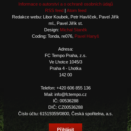
Informace o autorství a o ochraně osobních údajů
RSS feed
|
Atom feed
Redakce webu: Libor Koubek, Petr Havlíček, Pavel Jiřík
ml., Pavel Jiřík st.
Design:
Michal Staněk
Coding: Tonda, re076,
Pavel Hanyš
Adresa:
FC Tempo Praha, z.s.
Ve Lhotce 1045/3
Praha 4 - Lhotka
142 00
Telefon: +420 606 855 136
Mail: info@fctempo.cz
IČ: 00536288
DIČ: CZ00536288
Číslo účtu: 61519359/0800, Česká spořitelna, a.s.
Přihlásit