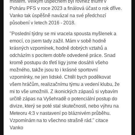
místem. Velkým úspěchem byl rovněž triumf v
Poháru PFS v roce 2023 a finálová účast o rok dříve.
Vanko tak úspěšně navázal na své předchozí
působení v letech 2016 - 2018.
"Poslední týdny se mi vracela spousta myšlenek a
emocí, co jsem tady zažil. Mám v sobě hodně
krásných vzpomínek, hodně dobrých vztahů a
odcházím s pocitem dobře odvedené práce. Snad
kromě postupu do třetí ligy jsme dosáhli všeho
možného, takže jsou to i krásné sportovní
vzpomínky, ne jen lidské. Chtěl bych poděkovat
všem hráčům, realizačnímu týmu a vedení klubu, že
mi to vše umožnili. Z ikonických zápasů si vybavím
určitě zápas na Vyšehradě o potenciální postup do
divize, který se poté stal skutečností, nebo výhru na
Meteoru 4:3 v nastavení po bláznivém průběhu.
Vzpomínám na to všechno strašně rád." citace
Vanko