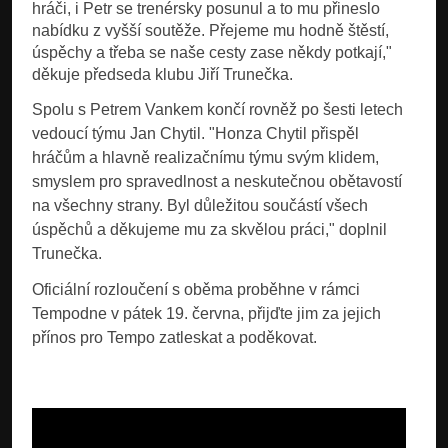
hráči, i Petr se trenérsky posunul a to mu přineslo
nabídku z vyšší soutěže. Přejeme mu hodně štěstí,
úspěchy a třeba se naše cesty zase někdy potkají,"
děkuje předseda klubu Jiří Trunečka.
Spolu s Petrem Vankem končí rovněž po šesti letech
vedoucí týmu Jan Chytil. "Honza Chytil přispěl
hráčům a hlavně realizačnímu týmu svým klidem,
smyslem pro spravedlnost a neskutečnou obětavostí
na všechny strany. Byl důležitou součástí všech
úspěchů a děkujeme mu za skvělou práci," doplnil
Trunečka.
Oficiální rozloučení s oběma proběhne v rámci
Tempodne v pátek 19. června, přijďte jim za jejich
přínos pro Tempo zatleskat a poděkovat.