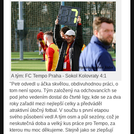
A tým: FC Tempo Praha - Sokol Kolovraty 4:1
"Petr odvedl u áčka skvělou, obdivuhodnou práci, o
tom není sporu. Tým založený na odchovancích se
pod jeho vedením dostal do čtvrté ligy, kde se za dva
roky zařadil mezi nejlepší celky a předváděl
atraktivní útočný fotbal. V součtu s první etapou
svého působení vedl A tým osm a půl sezóny, což je
neskutečná doba a velký kus práce pro Tempo, za
kterou mu moc děkujeme. Stejně jako se zlepšují