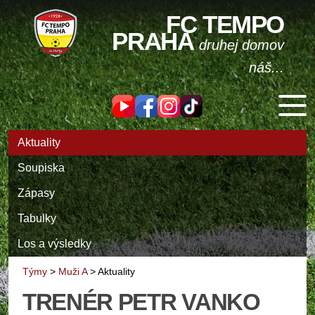
FC TEMPO
PRAHA
druhej domov
náš...
Aktuality
Soupiska
Zápasy
Tabulky
Los a výsledky
Týmy
>
Muži A
>
Aktuality
TRENÉR PETR VANKO