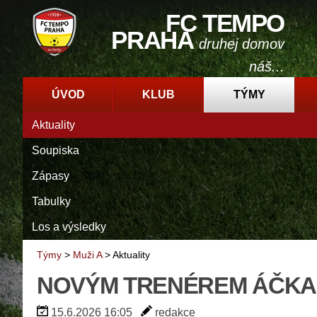
FC TEMPO
PRAHA
druhej domov
náš...
ÚVOD
KLUB
TÝMY
Aktuality
Soupiska
Zápasy
Tabulky
Los a výsledky
Týmy
>
Muži A
>
Aktuality
NOVÝM TRENÉREM ÁČKA
15.6.2026 16:05
redakce