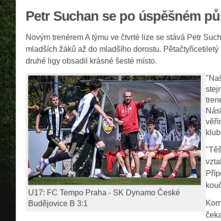
Petr Suchan se po úspěšném pů
Novým trenérem A týmu ve čtvrté lize se stává Petr Such
mladších žáků až do mladšího dorostu. Pětačtyřicetiletý 
druhé ligy obsadil krásné šesté místo.
"Naš
stej
tren
Násl
věří
klub
"Těš
vzta
Příp
kouč
U17: FC Tempo Praha - SK Dynamo České
Komp
Budějovice B 3:1
ček