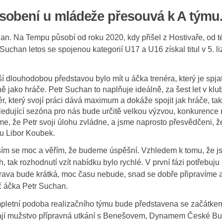
sobení u mládeže přesouvá k A týmu
an. Na Tempu působí od roku 2020, kdy přišel z Hostivaře, od t
Suchan letos se spojenou kategorií U17 a U16 získal titul v 5. l
í dlouhodobou představou bylo mít u áčka trenéra, který je spja
ně jako hráče. Petr Suchan to naplňuje ideálně, za šest let v klu
ér, který svojí práci dává maximum a dokáže spojit jak hráče, tak 
edující sezóna pro nás bude určitě velkou výzvou, konkurence n
me, že Petr svoji úlohu zvládne, a jsme naprosto přesvědčeni,
u Libor Koubek.
ím se moc a věřím, že budeme úspěšní. Vzhledem k tomu, že j
h, tak rozhodnutí vzít nabídku bylo rychlé. V první fázi potřebuju 
rava bude krátká, moc času nebude, snad se dobře připravíme 
 áčka Petr Suchan.
letní podoba realizačního týmu bude představena se začátke
ají mužstvo přípravná utkání s Benešovem, Dynamem České Bu