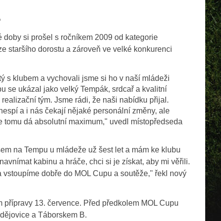
.
é doby si prošel s ročníkem 2009 od kategorie
ize staršího dorostu a zároveň ve velké konkurenci
tý s klubem a vychovali jsme si ho v naší mládeži
bu se ukázal jako velký Tempák, srdcař a kvalitní
realizační tým. Jsme rádi, že naši nabídku přijal.
espí a i nás čekají nějaké personální změny, ale
 že tomu dá absolutní maximum," uvedl místopředseda
sem na Tempu u mládeže už šest let a mám ke klubu
navnímat kabinu a hráče, chci si je získat, aby mi věřili.
a vstoupíme dobře do MOL Cupu a soutěže," řekl nový
m přípravy 13. července. Před předkolem MOL Cupu
dějovice a Táborskem B.