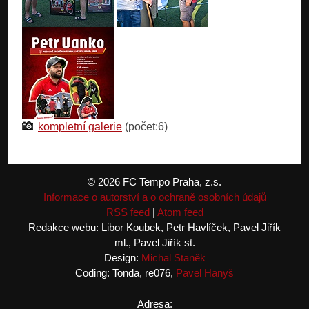
kompletní galerie
(počet:6)
© 2026 FC Tempo Praha, z.s.
Informace o autorství a o ochraně osobních údajů
RSS feed
|
Atom feed
Redakce webu: Libor Koubek, Petr Havlíček, Pavel Jiřík
ml., Pavel Jiřík st.
Design:
Michal Staněk
Coding: Tonda, re076,
Pavel Hanyš
Adresa: