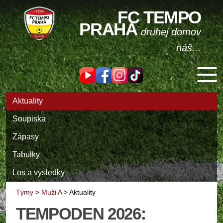
FC TEMPO
PRAHA
druhej domov
náš...
Aktuality
Soupiska
Zápasy
Tabulky
Los a výsledky
Týmy
>
Muži A
>
Aktuality
TEMPODEN 2026: