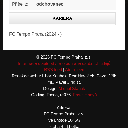
Přišel z:
odchovanec
KARIÉRA
STATISTIKA
FC Tempo Praha (2024 - )
FOTOGALERIE
© 2026 FC Tempo Praha, z.s.
Informace o autorství a o ochraně osobních údajů
RSS feed
|
Atom feed
Redakce webu: Libor Koubek, Petr Havlíček, Pavel Jiřík
ml., Pavel Jiřík st.
Design:
Michal Staněk
Coding: Tonda, re076,
Pavel Hanyš
Adresa:
FC Tempo Praha, z.s.
Ve Lhotce 1045/3
Praha 4 - Lhotka