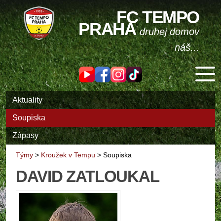
FC TEMPO
PRAHA
druhej domov
náš...
Aktuality
Soupiska
Zápasy
Týmy
>
Kroužek v Tempu
>
Soupiska
DAVID ZATLOUKAL