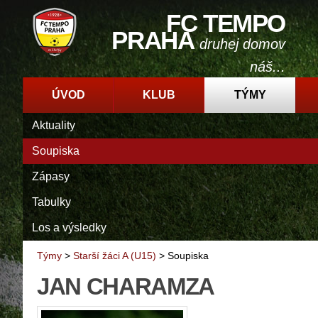
FC TEMPO
PRAHA
druhej domov
náš...
ÚVOD
KLUB
TÝMY
Aktuality
Soupiska
Zápasy
Tabulky
Los a výsledky
Týmy
>
Starší žáci A (U15)
>
Soupiska
JAN CHARAMZA