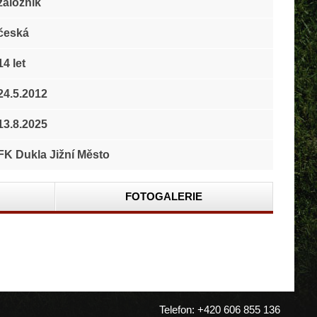
záložník
česká
14 let
24.5.2012
13.8.2025
FK Dukla Jižní Město
FOTOGALERIE
Telefon: +420 606 855 136