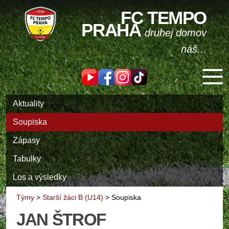
FC TEMPO
PRAHA
druhej domov
náš...
Aktuality
Soupiska
Zápasy
Tabulky
Los a výsledky
Týmy
>
Starší žáci B (U14)
>
Soupiska
JAN ŠTROF