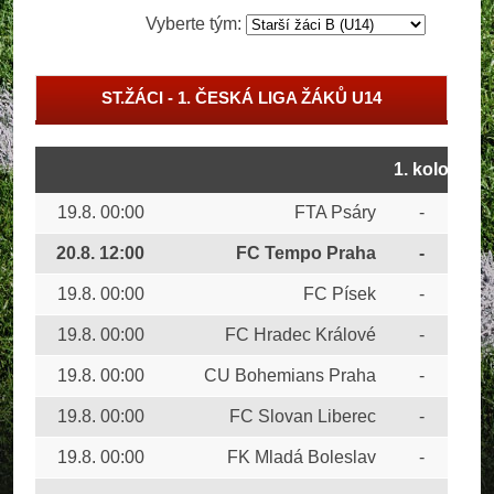
Vyberte tým:
ST.ŽÁCI - 1. ČESKÁ LIGA ŽÁKŮ U14
1. kolo
19.8. 00:00
FTA Psáry
-
FK 
20.8. 12:00
FC Tempo Praha
-
FK
19.8. 00:00
FC Písek
-
SK 
19.8. 00:00
FC Hradec Králové
-
FC 
19.8. 00:00
CU Bohemians Praha
-
FK 
19.8. 00:00
FC Slovan Liberec
-
FK 
19.8. 00:00
FK Mladá Boleslav
-
FK 