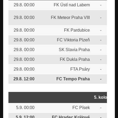
29.8. 00:00
FK Ústí nad Labem
-
FK 
SK
29.8. 00:00
FK Meteor Praha VIII
-
Bud
29.8. 00:00
FK Pardubice
-
AC 
29.8. 00:00
FC Viktoria Plzeň
-
FK 
29.8. 00:00
SK Slavia Praha
-
FC 
29.8. 00:00
FK Dukla Praha
-
CU
29.8. 00:00
FTA Psáry
-
FC 
29.8. 12:00
FC Tempo Praha
-
FC
5. kolo
5.9. 00:00
FC Písek
-
FK 
5.9. 12:00
FC Hradec Králové
-
FC