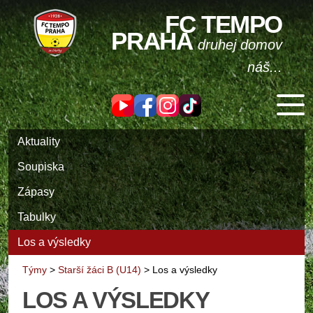
FC TEMPO
PRAHA
druhej domov
náš...
Aktuality
Soupiska
Zápasy
Tabulky
Los a výsledky
Týmy
>
Starší žáci B (U14)
>
Los a výsledky
LOS A VÝSLEDKY