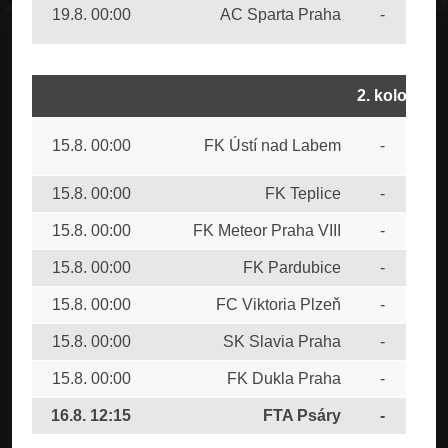
SK
19.8. 00:00
AC Sparta Praha
-
Bud
2. kolo
SK
15.8. 00:00
FK Ústí nad Labem
-
Bud
15.8. 00:00
FK Teplice
-
AC 
15.8. 00:00
FK Meteor Praha VIII
-
FK 
15.8. 00:00
FK Pardubice
-
FC 
15.8. 00:00
FC Viktoria Plzeň
-
CU
15.8. 00:00
SK Slavia Praha
-
FC 
15.8. 00:00
FK Dukla Praha
-
FC 
16.8. 12:15
FTA Psáry
-
FC