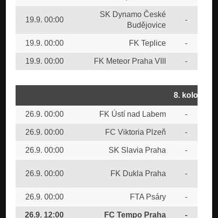
SK Dynamo České
19.9. 00:00
-
SK 
Budějovice
19.9. 00:00
FK Teplice
-
FC 
19.9. 00:00
FK Meteor Praha VIII
-
FK 
8. kolo
26.9. 00:00
FK Ústí nad Labem
-
FK 
26.9. 00:00
FC Viktoria Plzeň
-
FK 
26.9. 00:00
SK Slavia Praha
-
FK 
SK
26.9. 00:00
FK Dukla Praha
-
Bud
26.9. 00:00
FTA Psáry
-
AC 
26.9. 12:00
FC Tempo Praha
-
FK 