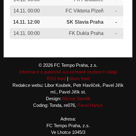
14.11. 00:00
FC Viktoria Plzeň
-
FC 
14.11. 12:00
SK Slavia Praha
-
FC
14.11. 00:00
FK Dukla Praha
-
FTA
© 2026 FC Tempo Praha, z.s.
Informace o autorství a o ochraně osobních údajů
RSS feed
|
Atom feed
Redakce webu: Libor Koubek, Petr Havlíček, Pavel Jiřík
ml., Pavel Jiřík st.
Design:
Michal Staněk
Coding: Tonda, re076,
Pavel Hanyš
Adresa:
FC Tempo Praha, z.s.
Ve Lhotce 1045/3