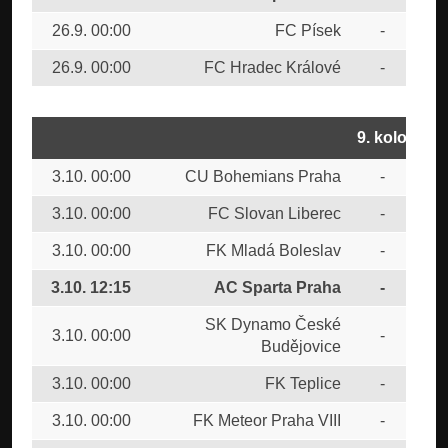
26.9. 00:00
FC Písek
-
FC 
26.9. 00:00
FC Hradec Králové
-
CU
9. kolo
3.10. 00:00
CU Bohemians Praha
-
FK 
3.10. 00:00
FC Slovan Liberec
-
FC 
3.10. 00:00
FK Mladá Boleslav
-
FC 
3.10. 12:15
AC Sparta Praha
-
FC
SK Dynamo České
3.10. 00:00
-
FTA
Budějovice
3.10. 00:00
FK Teplice
-
FK 
3.10. 00:00
FK Meteor Praha VIII
-
SK 