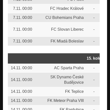
7.11. 00:00
FC Hradec Králové
-
FK 
7.11. 00:00
CU Bohemians Praha
-
FK 
SK
7.11. 00:00
FC Slovan Liberec
-
Bud
7.11. 00:00
FK Mladá Boleslav
-
AC 
15. kolo
14.11. 00:00
AC Sparta Praha
-
FK 
SK Dynamo České
14.11. 00:00
-
FK 
Budějovice
14.11. 00:00
FK Teplice
-
FC 
14.11. 00:00
FK Meteor Praha VIII
-
CU
14.11. 00:00
FK Pardubice
-
FC 