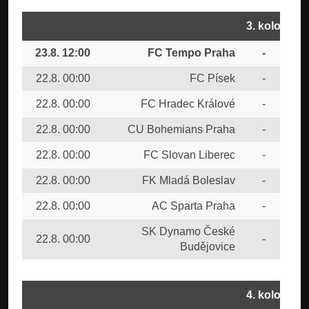
3. kolo
23.8. 12:00
FC Tempo Praha
-
FK
22.8. 00:00
FC Písek
-
FTA
22.8. 00:00
FC Hradec Králové
-
FK 
22.8. 00:00
CU Bohemians Praha
-
SK 
22.8. 00:00
FC Slovan Liberec
-
FC 
22.8. 00:00
FK Mladá Boleslav
-
FK 
22.8. 00:00
AC Sparta Praha
-
FK 
SK Dynamo České
22.8. 00:00
-
FK 
Budějovice
4. kolo