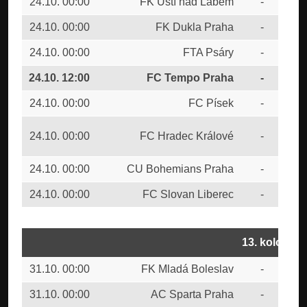
24.10. 00:00
FK Ústí nad Labem
-
SK 
24.10. 00:00
FK Dukla Praha
-
FC 
24.10. 00:00
FTA Psáry
-
FK 
24.10. 12:00
FC Tempo Praha
-
FK 
24.10. 00:00
FC Písek
-
FK 
SK
24.10. 00:00
FC Hradec Králové
-
Bud
24.10. 00:00
CU Bohemians Praha
-
AC 
24.10. 00:00
FC Slovan Liberec
-
FK 
13. kolo
31.10. 00:00
FK Mladá Boleslav
-
FK 
31.10. 00:00
AC Sparta Praha
-
FC 