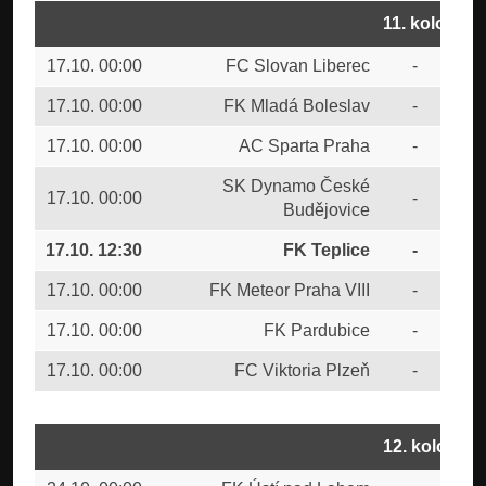
11. kolo
17.10. 00:00
FC Slovan Liberec
-
FK 
17.10. 00:00
FK Mladá Boleslav
-
CU
17.10. 00:00
AC Sparta Praha
-
FC 
SK Dynamo České
17.10. 00:00
-
FC 
Budějovice
17.10. 12:30
FK Teplice
-
FC
17.10. 00:00
FK Meteor Praha VIII
-
FTA
17.10. 00:00
FK Pardubice
-
FK 
17.10. 00:00
FC Viktoria Plzeň
-
SK 
12. kolo