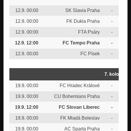
12.9. 00:00
SK Slavia Praha
-
AC 
12.9. 00:00
FK Dukla Praha
-
FK 
12.9. 00:00
FTA Psáry
-
FC 
12.9. 12:00
FC Tempo Praha
-
CU
12.9. 00:00
FC Písek
-
FC 
7. kolo
19.9. 00:00
FC Hradec Králové
-
FK 
19.9. 00:00
CU Bohemians Praha
-
FC 
19.9. 12:00
FC Slovan Liberec
-
FC
19.9. 00:00
FK Mladá Boleslav
-
FTA
19.9. 00:00
AC Sparta Praha
-
FK 