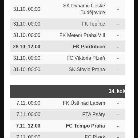
SK Dynamo České
31.10. 00:00
-
CU
Budějovice
31.10. 00:00
FK Teplice
-
FC 
31.10. 00:00
FK Meteor Praha VIII
-
FC 
28.10. 12:00
FK Pardubice
-
FC
31.10. 00:00
FC Viktoria Plzeň
-
FTA
31.10. 00:00
SK Slavia Praha
-
FK 
14. kolo
7.11. 00:00
FK Ústí nad Labem
-
FK 
7.11. 00:00
FTA Psáry
-
SK 
7.11. 12:00
FC Tempo Praha
-
FC 
7.11. 00:00
FC Písek
-
FK 