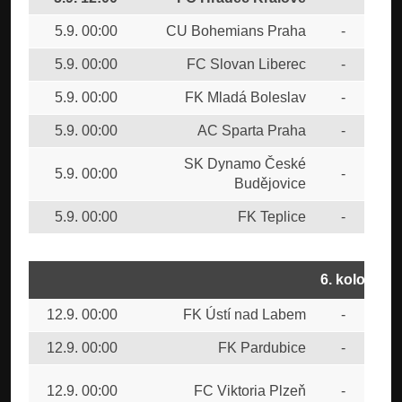
5.9. 00:00
CU Bohemians Praha
-
FTA
5.9. 00:00
FC Slovan Liberec
-
FK 
5.9. 00:00
FK Mladá Boleslav
-
SK 
5.9. 00:00
AC Sparta Praha
-
FC 
SK Dynamo České
5.9. 00:00
-
FK 
Budějovice
5.9. 00:00
FK Teplice
-
FK 
6. kolo
12.9. 00:00
FK Ústí nad Labem
-
FK 
12.9. 00:00
FK Pardubice
-
FK 
SK
12.9. 00:00
FC Viktoria Plzeň
-
Bud