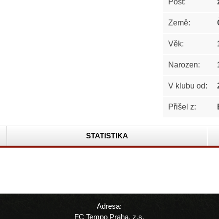
Post:
Země:
Věk:
Narozen:
V klubu od:
Přišel z:
STATISTIKA
Adresa:
FC Tempo Praha, z.s.