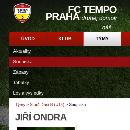
FC TEMPO
PRAHA
druhej domov
náš...
ÚVOD
KLUB
TÝMY
Aktuality
Soupiska
Zápasy
Tabulky
Los a výsledky
Týmy
>
Starší žáci B (U14)
>
Soupiska
JIŘÍ ONDRA