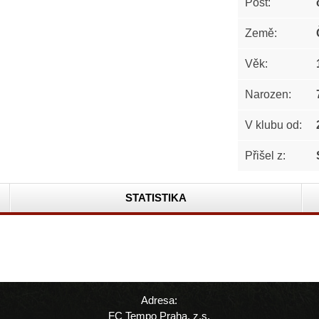
Post:
Země:
Věk:
Narozen:
V klubu od:
Přišel z:
STATISTIKA
Adresa:
FC Tempo Praha, z.s.