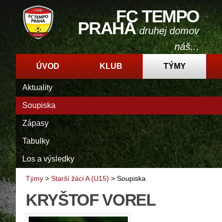
FC TEMPO
PRAHA
druhej domov
náš...
ÚVOD
KLUB
TÝMY
Aktuality
Soupiska
Zápasy
Tabulky
Los a výsledky
Týmy
>
Starší žáci A (U15)
>
Soupiska
KRYŠTOF VOREL