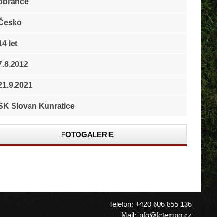
obránce
Česko
14 let
7.8.2012
21.9.2021
SK Slovan Kunratice
FOTOGALERIE
Telefon: +420 606 855 136
Mail: info@fctempo.cz