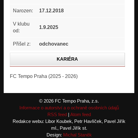
Narozen:
17.12.2018
V klubu
1.9.2025
od:
Přišel z:
odchovanec
KARIÉRA
STATISTIKA
FC Tempo Praha (2025 - 2026)
FOTOGALERIE
© 2026 FC Tempo Praha, z.s.
Informace o autorství a o ochraně osobních údajů
RSS feed
|
Atom feed
Redakce webu: Libor Koubek, Petr Havlíček, Pavel Jiřík
ml., Pavel Jiřík st.
Design:
Michal Staněk