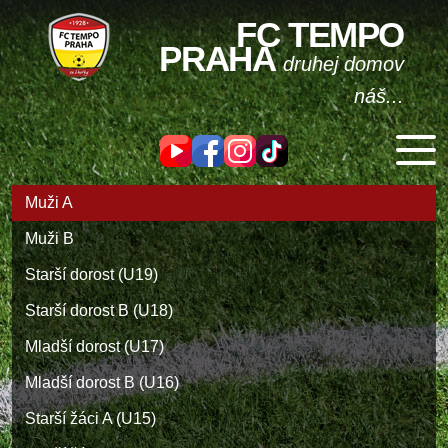
FC TEMPO
PRAHA
druhej domov
náš...
Muži A
Muži B
Starší dorost (U19)
Starší dorost B (U18)
Mladší dorost (U17)
Mladší dorost B (U16)
Starší žáci A (U15)