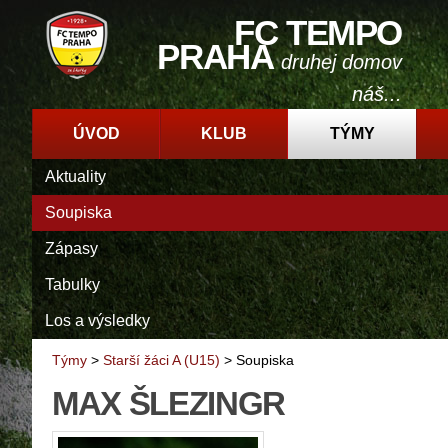
FC TEMPO
PRAHA
druhej domov
náš...
ÚVOD
KLUB
TÝMY
Aktuality
Soupiska
Zápasy
Tabulky
Los a výsledky
Týmy
>
Starší žáci A (U15)
>
Soupiska
MAX ŠLEZINGR