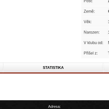
Post:
Země:
Věk:
Narozen:
V klubu od:
Přišel z:
STATISTIKA
Adresa: