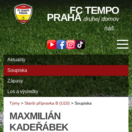
FC TEMPO
PRAHA
druhej domov
náš...
Aktuality
Soupiska
Zápasy
Los a výsledky
Týmy
>
Starší přípravka B (U10)
>
Soupiska
MAXMILIÁN
KADEŘÁBEK