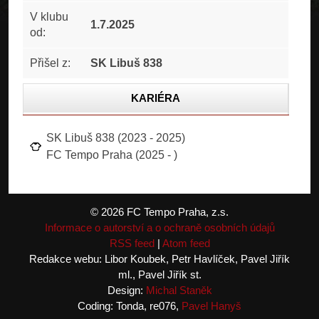
V klubu
1.7.2025
od:
Přišel z:
SK Libuš 838
KARIÉRA
STATISTIKA
SK Libuš 838 (2023 - 2025)
FC Tempo Praha (2025 - )
FOTOGALERIE
© 2026 FC Tempo Praha, z.s.
Informace o autorství a o ochraně osobních údajů
RSS feed
|
Atom feed
Redakce webu: Libor Koubek, Petr Havlíček, Pavel Jiřík
ml., Pavel Jiřík st.
Design:
Michal Staněk
Coding: Tonda, re076,
Pavel Hanyš