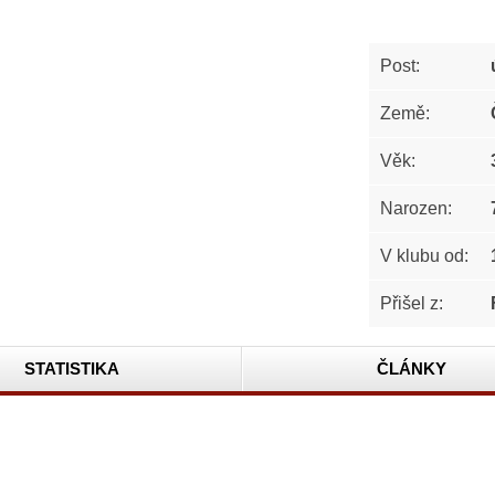
Post:
Země:
Věk:
Narozen:
V klubu od:
Přišel z:
STATISTIKA
ČLÁNKY