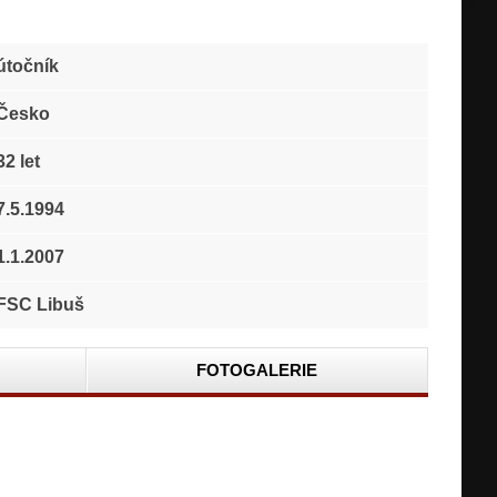
útočník
Česko
32 let
7.5.1994
1.1.2007
FSC Libuš
FOTOGALERIE