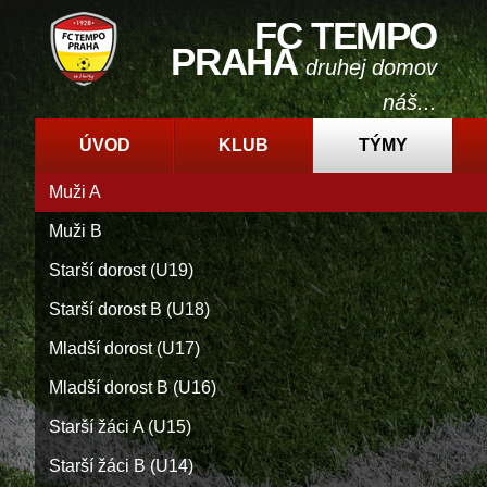
FC TEMPO
PRAHA
druhej domov
náš...
ÚVOD
KLUB
TÝMY
Muži A
Muži B
Starší dorost (U19)
Starší dorost B (U18)
Mladší dorost (U17)
Mladší dorost B (U16)
Starší žáci A (U15)
Starší žáci B (U14)