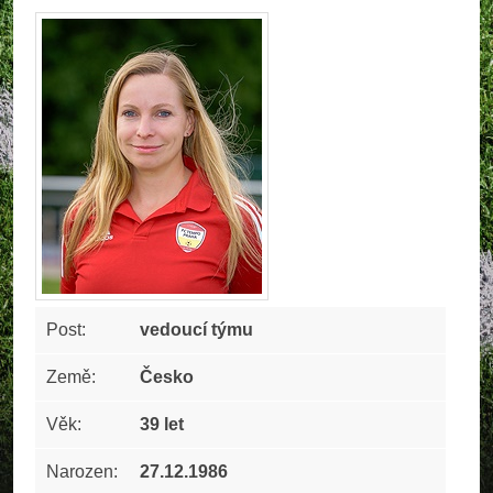
Post:
vedoucí týmu
Země:
Česko
Věk:
39 let
Narozen:
27.12.1986