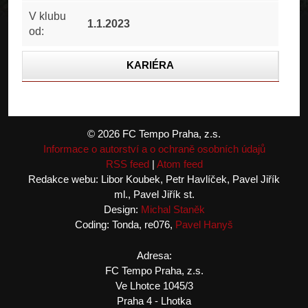
V klubu
1.1.2023
od:
KARIÉRA
KONTAKTY
FOTOGALERIE
© 2026 FC Tempo Praha, z.s.
Informace o autorství a o ochraně osobních údajů
RSS feed
|
Atom feed
Redakce webu: Libor Koubek, Petr Havlíček, Pavel Jiřík
ml., Pavel Jiřík st.
Design:
Michal Staněk
Coding: Tonda, re076,
Pavel Hanyš
Adresa:
FC Tempo Praha, z.s.
Ve Lhotce 1045/3
Praha 4 - Lhotka