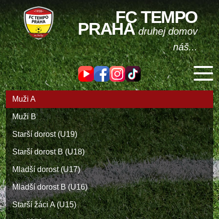
FC TEMPO
PRAHA
druhej domov
náš...
Muži A
Muži B
Starší dorost (U19)
Starší dorost B (U18)
Mladší dorost (U17)
Mladší dorost B (U16)
Starší žáci A (U15)