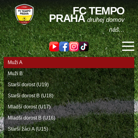
FC TEMPO
PRAHA
druhej domov
náš...
Muži A
Muži B
Starší dorost (U19)
Starší dorost B (U18)
Mladší dorost (U17)
Mladší dorost B (U16)
Starší žáci A (U15)