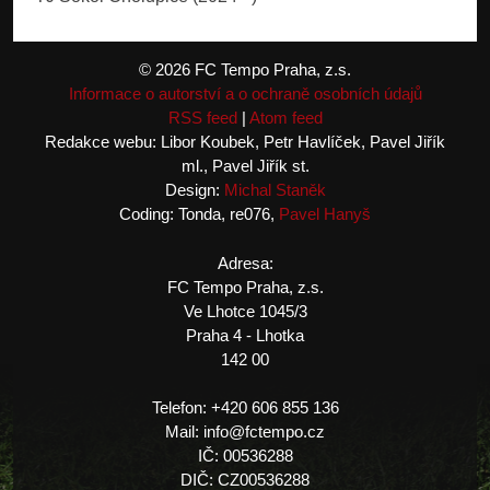
© 2026 FC Tempo Praha, z.s.
Informace o autorství a o ochraně osobních údajů
RSS feed
|
Atom feed
Redakce webu: Libor Koubek, Petr Havlíček, Pavel Jiřík
ml., Pavel Jiřík st.
Design:
Michal Staněk
Coding: Tonda, re076,
Pavel Hanyš
Adresa:
FC Tempo Praha, z.s.
Ve Lhotce 1045/3
Praha 4 - Lhotka
142 00
Telefon: +420 606 855 136
Mail: info@fctempo.cz
IČ: 00536288
DIČ: CZ00536288