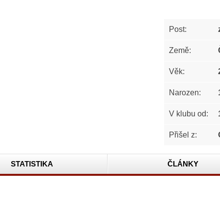
Post:
Země:
Věk:
Narozen:
V klubu od:
Přišel z:
STATISTIKA
ČLÁNKY