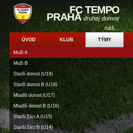
FC TEMPO
PRAHA
druhej domov
náš...
ÚVOD
KLUB
TÝMY
Muži A
Muži B
Starší dorost (U19)
Starší dorost B (U18)
Mladší dorost (U17)
Mladší dorost B (U16)
Starší žáci A (U15)
Starší žáci B (U14)