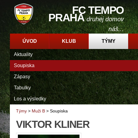
FC TEMPO
PRAHA
druhej domov
náš...
ÚVOD
KLUB
TÝMY
Aktuality
Soupiska
Zápasy
Tabulky
Los a výsledky
Týmy
>
Muži B
>
Soupiska
VIKTOR KLINER