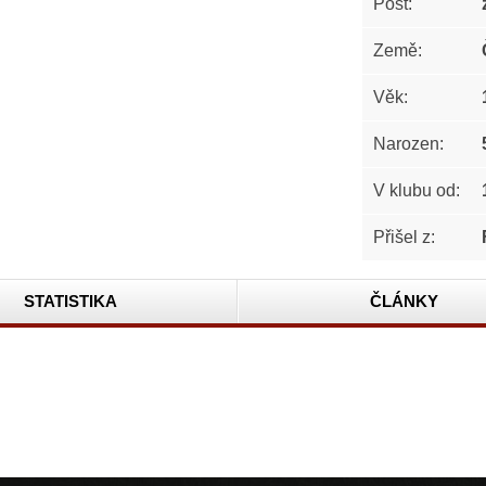
Post:
Země:
Věk:
Narozen:
V klubu od:
Přišel z:
STATISTIKA
ČLÁNKY