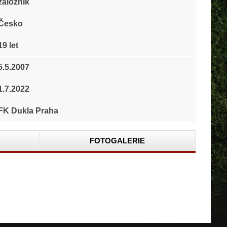
záložník
Česko
19 let
5.5.2007
1.7.2022
FK Dukla Praha
FOTOGALERIE