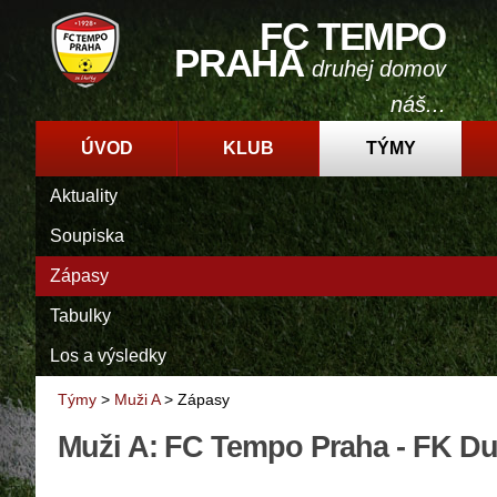
FC TEMPO
PRAHA
druhej domov
náš...
ÚVOD
KLUB
TÝMY
Aktuality
Soupiska
Zápasy
Tabulky
Los a výsledky
Týmy
>
Muži A
>
Zápasy
Muži A: FC Tempo Praha - FK Duk