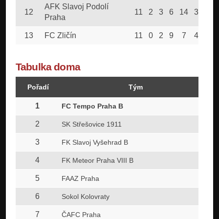
AFK Slavoj Podolí
12
11
2
3
6
14
31
9
Praha
13
FC Zličín
11
0
2
9
7
45
2
Tabulka doma
Pořadí
Tým
1
FC Tempo Praha B
2
SK Střešovice 1911
3
FK Slavoj Vyšehrad B
4
FK Meteor Praha VIII B
5
FAAZ Praha
6
Sokol Kolovraty
7
ČAFC Praha