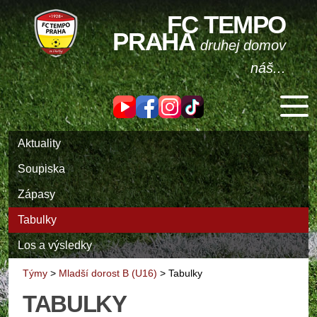
FC TEMPO
PRAHA
druhej domov
náš...
Aktuality
Soupiska
Zápasy
Tabulky
Los a výsledky
Týmy
>
Mladší dorost B (U16)
>
Tabulky
TABULKY