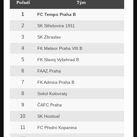
Pořadí
Tým
Z
1
1
FC Tempo Praha B
2
1
SK Střešovice 1911
3
1
SK Zbraslav
4
1
FK Meteor Praha VIII B
5
1
FK Slavoj Vyšehrad B
6
1
FAAZ Praha
7
1
FK Admira Praha B
8
1
Sokol Kolovraty
9
1
ČAFC Praha
10
1
SK Hostivař
11
1
FC Přední Kopanina