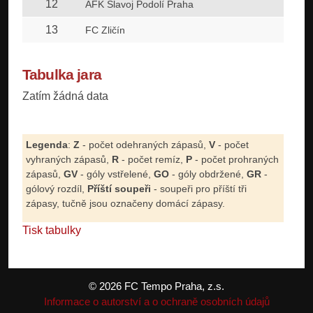
12
1
AFK Slavoj Podolí Praha
13
1
FC Zličín
Tabulka jara
Zatím žádná data
Legenda
:
Z
- počet odehraných zápasů,
V
- počet
vyhraných zápasů,
R
- počet remíz,
P
- počet prohraných
zápasů,
GV
- góly vstřelené,
GO
- góly obdržené,
GR
-
gólový rozdíl,
Příští soupeři
- soupeři pro příští tři
zápasy, tučně jsou označeny domácí zápasy.
Tisk tabulky
© 2026 FC Tempo Praha, z.s.
Informace o autorství a o ochraně osobních údajů