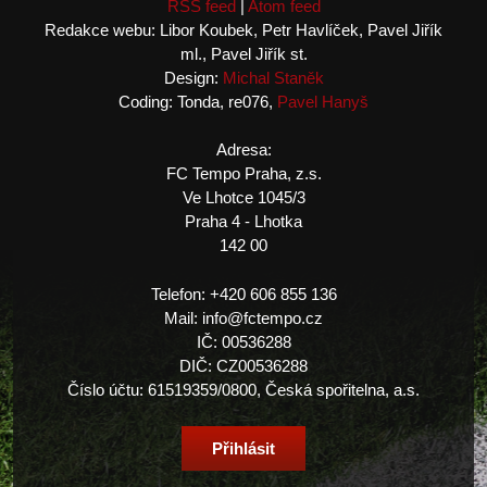
RSS feed
|
Atom feed
Redakce webu: Libor Koubek, Petr Havlíček, Pavel Jiřík
ml., Pavel Jiřík st.
Design:
Michal Staněk
Coding: Tonda, re076,
Pavel Hanyš
Adresa:
FC Tempo Praha, z.s.
Ve Lhotce 1045/3
Praha 4 - Lhotka
142 00
Telefon: +420 606 855 136
Mail: info@fctempo.cz
IČ: 00536288
DIČ: CZ00536288
Číslo účtu: 61519359/0800, Česká spořitelna, a.s.
Přihlásit