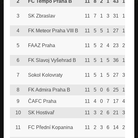
2
FC Tempo Praha B
11
8
2
1
43
13
2
3
SK Zbraslav
11
7
1
3
31
13
2
4
FK Meteor Praha VIII B
11
5
5
1
27
13
2
5
FAAZ Praha
11
5
2
4
23
26
1
6
FK Slavoj Vyšehrad B
11
5
1
5
36
19
1
7
Sokol Kolovraty
11
5
1
5
27
31
1
8
FK Admira Praha B
11
5
0
6
25
18
1
9
ČAFC Praha
11
4
0
7
17
48
1
10
SK Hostivař
11
3
2
6
21
35
1
11
FC Přední Kopanina
11
2
3
6
14
28
9