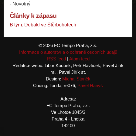
- Novotný.
Články k zápasu
B tým: Debakl ve Štěrboholech
© 2026 FC Tempo Praha, z.s.
Informace o autorství a o ochraně osobních údajů
RSS feed
|
Atom feed
Redakce webu: Libor Koubek, Petr Havlíček, Pavel Jiřík
ml., Pavel Jiřík st.
Design:
Michal Staněk
Coding: Tonda, re076,
Pavel Hanyš
Adresa:
FC Tempo Praha, z.s.
Ve Lhotce 1045/3
Praha 4 - Lhotka
142 00