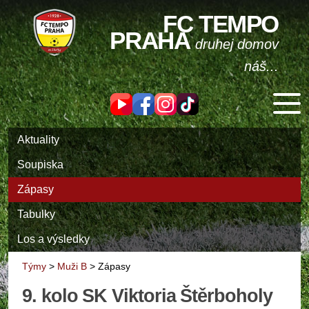
FC TEMPO
PRAHA
druhej domov
náš...
Aktuality
Soupiska
Zápasy
Tabulky
Los a výsledky
Týmy
>
Muži B
>
Zápasy
9. kolo SK Viktoria Štěrboholy