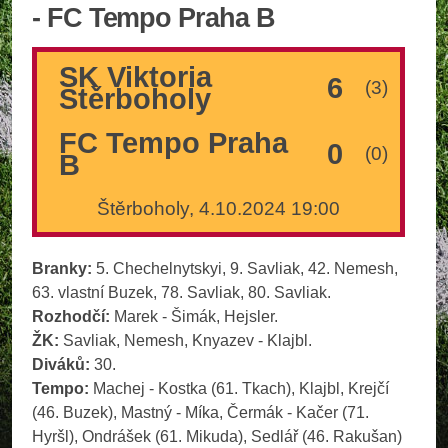
- FC Tempo Praha B
SK Viktoria
6
(3)
Štěrboholy
FC Tempo Praha
0
(0)
B
Štěrboholy, 4.10.2024 19:00
Branky:
5. Chechelnytskyi, 9. Savliak, 42. Nemesh,
63. vlastní Buzek, 78. Savliak, 80. Savliak.
Rozhodčí:
Marek - Šimák, Hejsler.
ŽK:
Savliak, Nemesh, Knyazev - Klajbl.
Diváků:
30.
Tempo:
Machej - Kostka (61. Tkach), Klajbl, Krejčí
(46. Buzek), Mastný - Míka, Čermák - Kačer (71.
Hyršl), Ondrášek (61. Mikuda), Sedlář (46. Rakušan)