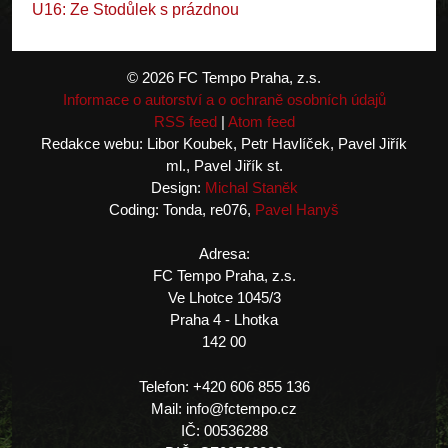
U16: Ze Stodůlek s prázdnou
© 2026 FC Tempo Praha, z.s.
Informace o autorství a o ochraně osobních údajů
RSS feed
|
Atom feed
Redakce webu: Libor Koubek, Petr Havlíček, Pavel Jiřík
ml., Pavel Jiřík st.
Design:
Michal Staněk
Coding: Tonda, re076,
Pavel Hanyš
Adresa:
FC Tempo Praha, z.s.
Ve Lhotce 1045/3
Praha 4 - Lhotka
142 00
Telefon: +420 606 855 136
Mail: info@fctempo.cz
IČ: 00536288