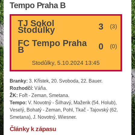
Tempo Praha B
TJ Sokol
3
(3)
Stodůlky
FC Tempo Praha
0
(0)
B
Stodůlky, 5.10.2024 13:45
Branky:
3. Křístek, 20. Svoboda, 22. Bauer.
Rozhodčí:
Váňa.
ŽK:
Fořt - Zeman, Smetana.
Tempo:
V. Novotný - Šilhavý, Mažerik (54. Holub),
Veselý, Bohatý - Zeman, Pohl, Tkač - Tajovský (62.
Smetana), J. Novotný, Wiesner.
Články k zápasu