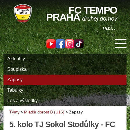
FC TEMPO
PRAHA
druhej domov
náš...
Aktuality
Soupiska
Zápasy
Tabulky
Los a výsledky
Týmy
>
Mladší dorost B (U16)
>
Zápasy
5. kolo TJ Sokol Stodůlky - FC