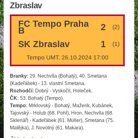
Zbraslav
FC Tempo Praha
2
(2)
B
SK Zbraslav
1
(1)
Tempo UMT, 26.10.2024 17:00
Branky:
29. Nechvíla (Bohatý), 40. Smetana
(Kadeřábek) - 13. vlastní Smetana.
Rozhodčí:
Dobrý - Vyskočil, Holeček.
ČK:
53. Bohatý (Tempo).
Tempo:
Mrklovský - Bohatý, Mažerik, Kubánek,
Tajovský - Holub (68. Pohl), Hron, Nechvíla (68.
Sklenář) - Kadeřábek (61. Müller), Smetana (75.
Matějka), J. Novotný (61. Makara).