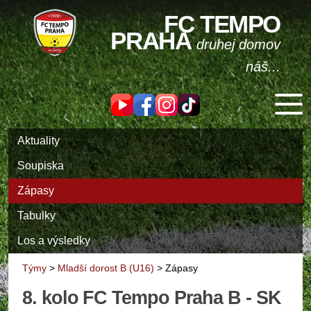
FC TEMPO
PRAHA
druhej domov
náš...
Aktuality
Soupiska
Zápasy
Tabulky
Los a výsledky
Týmy
>
Mladší dorost B (U16)
>
Zápasy
8. kolo FC Tempo Praha B - SK