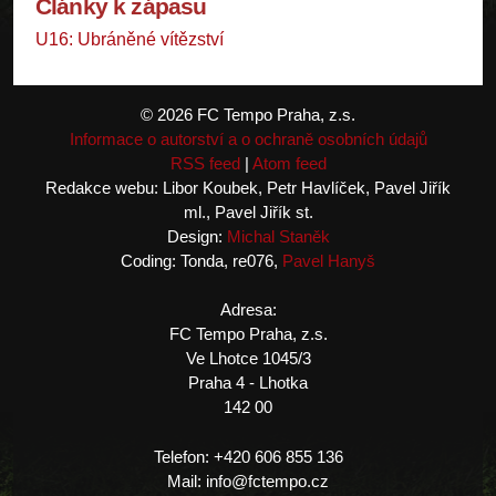
Články k zápasu
U16: Ubráněné vítězství
© 2026 FC Tempo Praha, z.s.
Informace o autorství a o ochraně osobních údajů
RSS feed
|
Atom feed
Redakce webu: Libor Koubek, Petr Havlíček, Pavel Jiřík
ml., Pavel Jiřík st.
Design:
Michal Staněk
Coding: Tonda, re076,
Pavel Hanyš
Adresa:
FC Tempo Praha, z.s.
Ve Lhotce 1045/3
Praha 4 - Lhotka
142 00
Telefon: +420 606 855 136
Mail: info@fctempo.cz